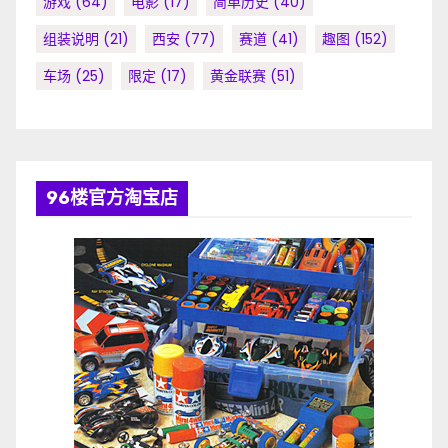
游戏
(64)
电影
(17)
简单历史
(40)
组装说明
(21)
西安
(77)
赛道
(41)
趣图
(152)
车场
(25)
限定
(17)
黄金联赛
(51)
96楼官方淘宝店