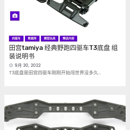
四驱车
数据库
模型玩具
精选内容
田宫tamiya 经典野跑四驱车T3底盘 组
装说明书
9月 30, 2022
T3底盘是田宫四驱车刚刚开始闯世界没多久…