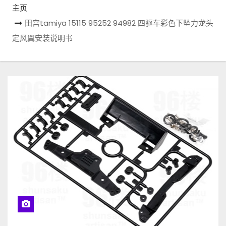
主页
田宫tamiya 15115 95252 94982 四驱车彩色下坠力龙头
定风翼安装说明书