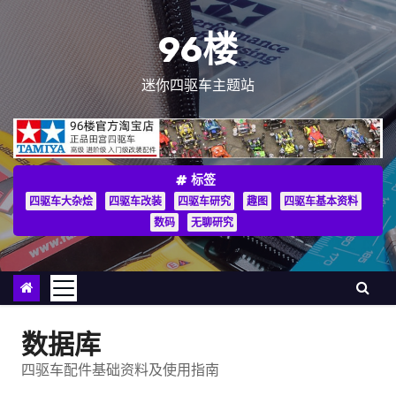
跳
至
96楼
内
容
迷你四驱车主题站
标签
四驱车大杂烩
四驱车改装
四驱车研究
趣图
四驱车基本资料
数码
无聊研究
数据库
四驱车配件基础资料及使用指南