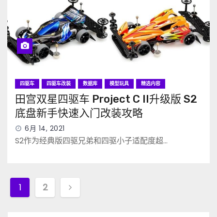
四驱车
四驱车改装
数据库
模型玩具
精选内容
田宫双星四驱车 Project C II升级版 S2
底盘新手快速入门改装攻略
6月 14, 2021
S2作为经典版四驱兄弟和四驱小子适配度超…
文
1
2
章