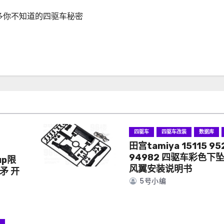
多你不知道的四驱车秘密
四驱车
四驱车改装
数据库
田宫tamiya 15115 95
94982 四驱车彩色下
up限
风翼安装说明书
矛 开
5号小编
具