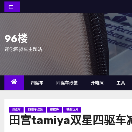
跳
至
内
容
96楼
迷你四驱车主题站
四驱车
四驱车改装
开箱照
工具
四驱车
四驱车改装
数据库
模型玩具
田宫tamiya双星四驱车