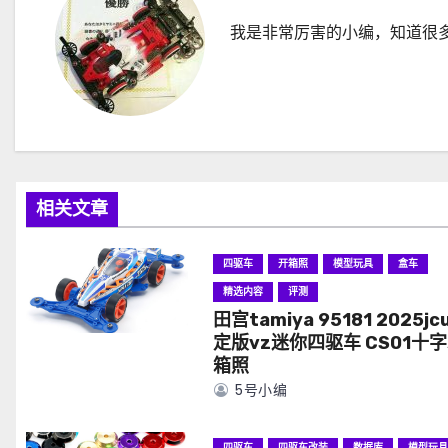
我是非常厉害的小编，知道很
相关文章
四驱车
开箱照
模型玩具
盒车
精选内容
评测
田宫tamiya 95181 2025jc
定版vz迷你四驱车 CS01十字
箱照
5号小编
四驱车
四驱车改装
数据库
模型玩