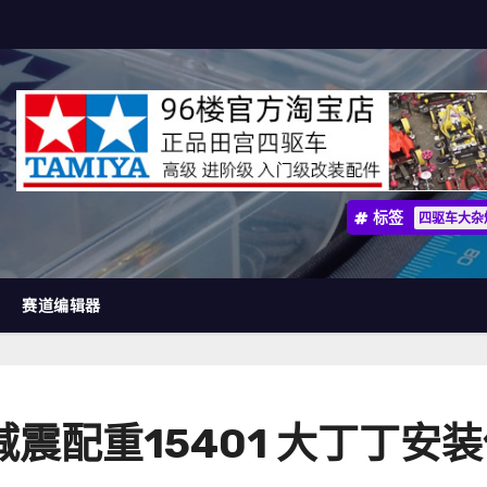
标签
四驱车大杂
赛道编辑器
减震配重15401 大丁丁安