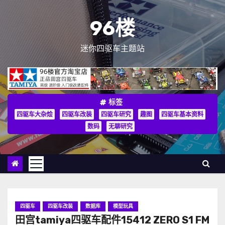
跳
至
96楼
内
容
迷你四驱车主题站
标签
四驱车大杂烩
四驱车改装
四驱车研究
趣图
四驱车基本资料
数码
无聊研究
四驱车
四驱车改装
数据库
模型玩具
田宫tamiya四驱车配件15412 ZERO S1 FM