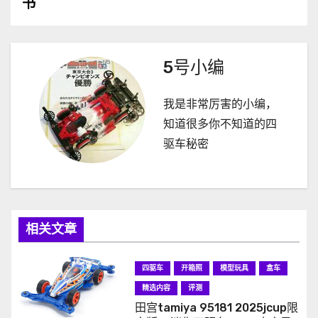
书
导
航
5号小编
我是非常厉害的小编，
知道很多你不知道的四
驱车秘密
相关文章
四驱车
开箱照
模型玩具
盒车
精选内容
评测
田宫tamiya 95181 2025jcup限