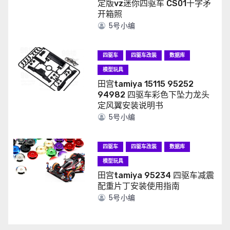
定版vz迷你四驱车 CS01十字矛
开箱照
5号小编
四驱车
四驱车改装
数据库
模型玩具
田宫tamiya 15115 95252
94982 四驱车彩色下坠力龙头
定风翼安装说明书
5号小编
四驱车
四驱车改装
数据库
模型玩具
田宫tamiya 95234 四驱车减震
配重片丁安装使用指南
5号小编