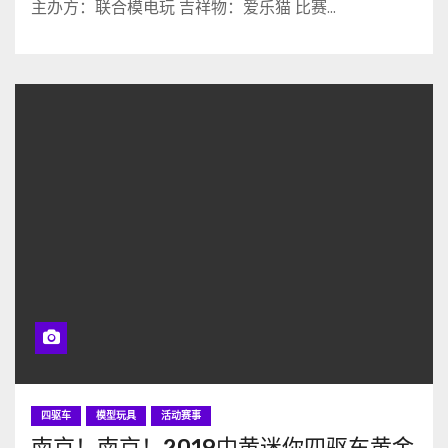
主办方：联合模电玩 吉祥物：爱乐猫 比赛…
四驱车
模型玩具
活动赛事
南京！南京！2019中黄迷你四驱车黄金