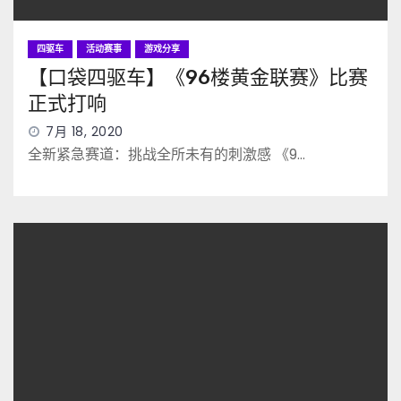
四驱车
活动赛事
游戏分享
【口袋四驱车】《96楼黄金联赛》比赛
正式打响
7月 18, 2020
全新紧急赛道：挑战全所未有的刺激感 《9…