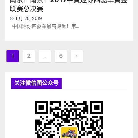
联赛总决赛
11月 25, 2019
中国迷你四驱车最高殿堂！第…
文
1
2
…
6
章
导
关注微信图公众号
航