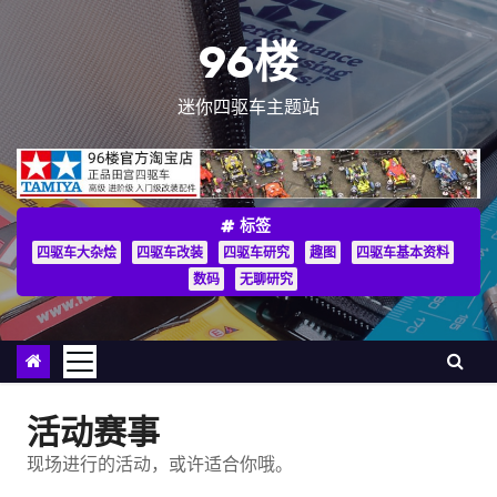
跳
至
96楼
内
容
迷你四驱车主题站
标签
四驱车大杂烩
四驱车改装
四驱车研究
趣图
四驱车基本资料
数码
无聊研究
活动赛事
现场进行的活动，或许适合你哦。