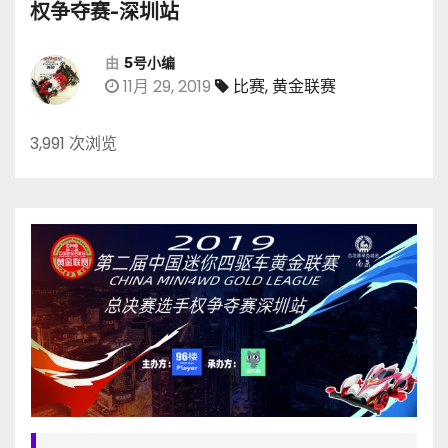
权争夺赛-深圳站
由
5号小编
11月 29, 2019
比赛
,
黄金联赛
3,991 次浏览