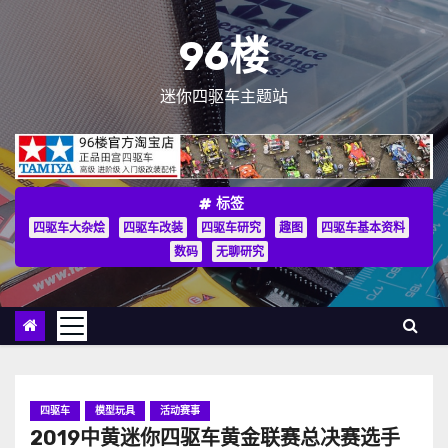
跳
至
96楼
内
容
迷你四驱车主题站
标签
四驱车大杂烩
四驱车改装
四驱车研究
趣图
四驱车基本资料
数码
无聊研究
四驱车
模型玩具
活动赛事
2019中黄迷你四驱车黄金联赛总决赛选手