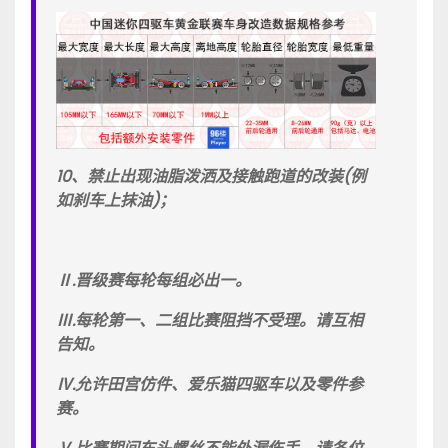
10、禁止出现油脂泼洒及接触跑道的改装(例
如刹车上抹油)；
Ⅱ.晋级赛每轮每组必出一。
Ⅲ.每轮第一、二组比赛阻挡不受理。请互相
告知。
Ⅳ.允许田宫仿件、爱乐猫四驱车以及零件参
赛。