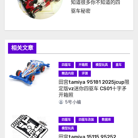
知道很多你不知道的四
驱车秘密
相关文章
四驱车
开箱照
模型玩具
盒车
精选内容
评测
田宫tamiya 95181 2025jcup限
定版vz迷你四驱车 CS01十字矛
开箱照
5号小编
四驱车
四驱车改装
数据库
模型玩具
田宫tamiya 15115 95252