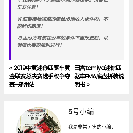
Ⅴ.比赛期间车头螺丝不能外漏伤手。请各位
车友注意！
Ⅵ.底部接触跑道的螺丝必须收入板件内。不
能刮伤跑道！
Ⅶ.主办方有权在公平的条件下更改流程，以
保障比赛能顺利进行！
2019中黄迷你四驱车黄
田宫tamiya迷你四
文
金联赛总决赛选手权争夺
驱车FMA底盘拼装说
章
赛-郑州站
明书
导
航
5号小编
我是非常厉害的小编，