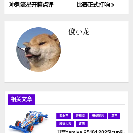
章
冲刺流星开箱点评
比赛正式打响
导
航
傻小龙
相关文章
四驱车
开箱照
模型玩具
盒车
精选内容
评测
田宫tamiya 95181 2025jcup限