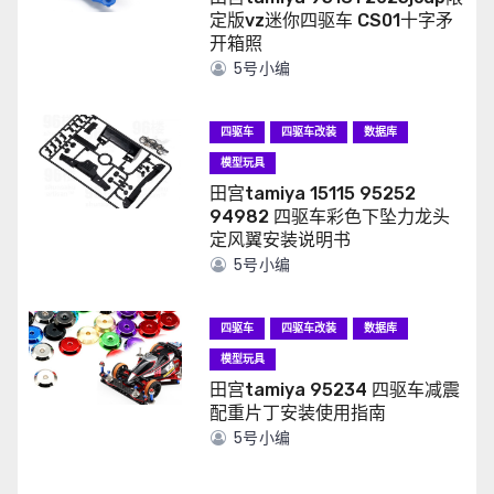
定版vz迷你四驱车 CS01十字矛
开箱照
5号小编
四驱车
四驱车改装
数据库
模型玩具
田宫tamiya 15115 95252
94982 四驱车彩色下坠力龙头
定风翼安装说明书
5号小编
四驱车
四驱车改装
数据库
模型玩具
田宫tamiya 95234 四驱车减震
配重片丁安装使用指南
5号小编