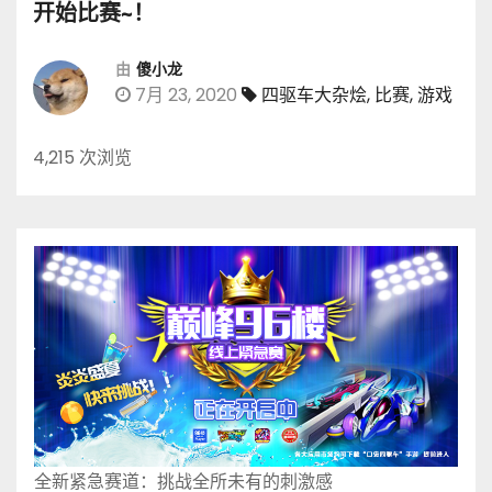
开始比赛~！
由
傻小龙
7月 23, 2020
四驱车大杂烩
,
比赛
,
游戏
4,215 次浏览
全新紧急赛道：挑战全所未有的刺激感