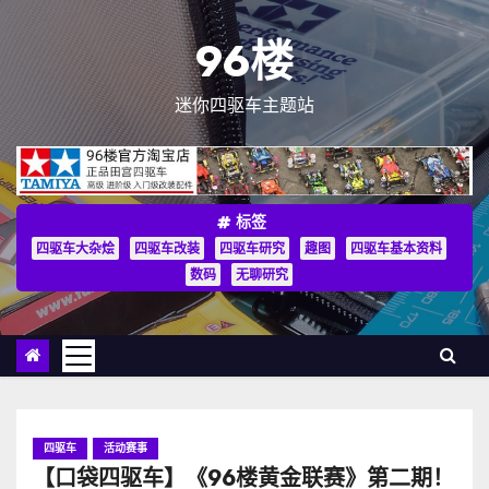
跳
至
96楼
内
容
迷你四驱车主题站
标签
四驱车大杂烩
四驱车改装
四驱车研究
趣图
四驱车基本资料
数码
无聊研究
四驱车
活动赛事
【口袋四驱车】《96楼黄金联赛》第二期！