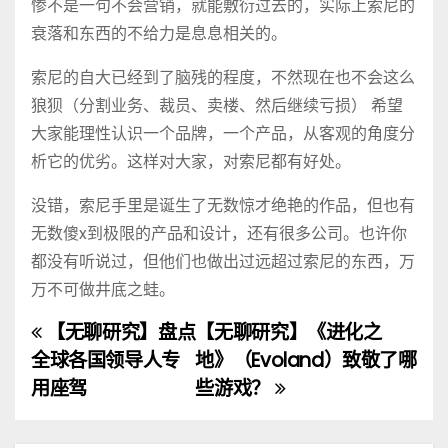
惨不是一句不会营销，就能敷衍过去的，实际上索尼的
衰落和东西的不给力是息息相关的。
索尼的自大已经到了脑残的程度，不然现在也不会这么
狼狈（分割业务、裁员、卖楼、然后继续亏损） 希望
大家能理性认识一个品牌，一个产品，从客观的角度分
析它的优劣。这样对大家，对索尼都有好处。
没错，索尼手里是诞生了无数惊才绝艳的作品，但也有
无数傻x到极限的产品和设计，还有很多公司。也许你
都没有听说过，但他们也做出过远超过索尼的东西，万
万不可做井底之蛙。
【无聊研究】盘点
【无聊研究】《进化之
文
全球各国领导人专
地》（Evoland）致敬了哪
章
用座驾
些游戏？
导