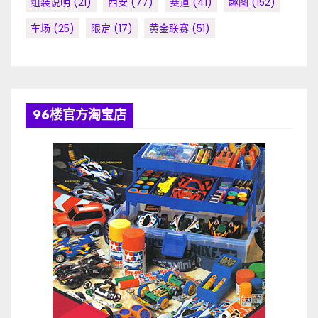
组装说明
(21)
西安
(77)
赛道
(41)
趣图
(152)
车场
(25)
限定
(17)
黄金联赛
(51)
96楼官方淘宝店