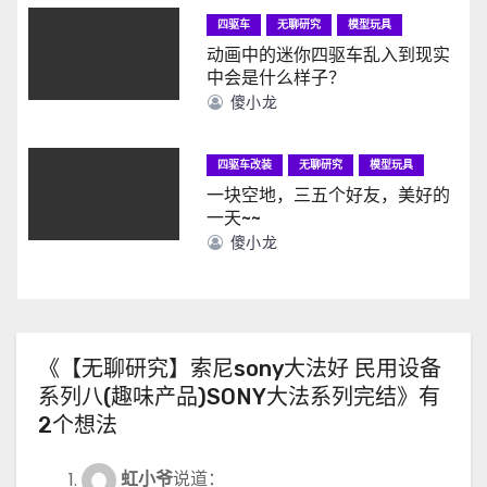
四驱车
无聊研究
模型玩具
动画中的迷你四驱车乱入到现实
中会是什么样子？
傻小龙
四驱车改装
无聊研究
模型玩具
一块空地，三五个好友，美好的
一天~~
傻小龙
《【无聊研究】索尼sony大法好 民用设备
系列八(趣味产品)SONY大法系列完结》有
2个想法
虹小爷
说道：