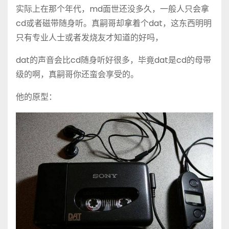
实际上在那个年代，md面世还没多久，一般人只会拿
cd或者磁带随身听。真嗣哥却拿着个dat，这东西明明
只有专业人士或者发烧友才知道的好吗，
dat的声音会比cd随身听好很多，毕竟dat是cd的母带
级的啊，真嗣哥你还蛮会享受的。
他的原型：