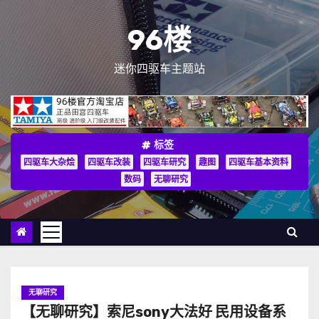
跳
至
96楼
内
容
迷你四驱车主题站
标签
四驱车大杂烩
四驱车改装
四驱车研究
趣图
四驱车基本资料
数码
无聊研究
无聊研究
【无聊研究】索尼sony大法好 民用设备系