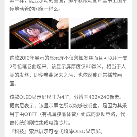
幕一样，能显示动的图画，那不就跟动画片里书上面不
停地动着的图像一样么。
这款2010年展示的显示屏不仅薄如发丝而且可以用一支
2号铅笔卷曲起来。该显示屏厚度仅80微米，相当于人
类的发丝，即使卷曲起来之后，也依然能正常播放画
面。
该款OLED显示屏尺寸为4.1″，分辨率432×240像素。
据索尼表示，该显示屏之所以能够被卷曲，是因为其采
用了由OTFT（有机薄膜晶体管）组成的驱动电路，代
替传统的刚性集成电路芯片。
『科技』索尼展示可卷式超薄OLED显示屏。