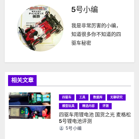
航
5号小编
我是非常厉害的小编，
知道很多你不知道的四
驱车秘密
相关文章
四驱车
工具
数据库
无聊研究
模型玩具
精选内容
评测
四驱车用锂电池 国货之光 麦格松
5号锂电池评测
5号小编