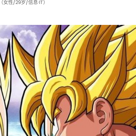
性/29岁/信息·IT）