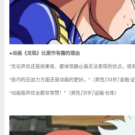
●动画《龙珠》比原作有趣的理由
“无论声优还是效果音，都体现静止画无法表现的优点，很有趣。
“技巧的压迫力方面还是动画的更好。”（男性/33岁/金融·
“动画版声优全都非常赞！”（男性/31岁/运输·仓库）