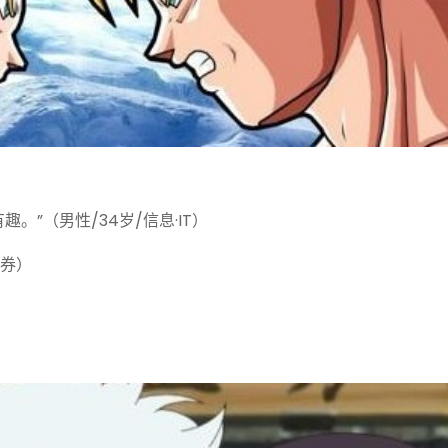
”（男性/34岁/信息·IT）
证券）