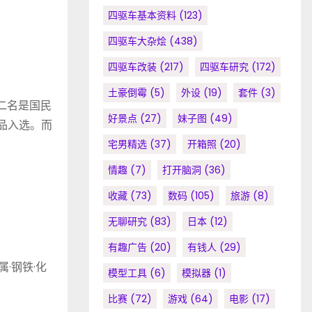
四驱车基本资料
(123)
四驱车大杂烩
(438)
四驱车改装
(217)
四驱车研究
(172)
土豪倒霉
(5)
外设
(19)
套件
(3)
二名是国民
好景点
(27)
妹子图
(49)
品入选。而
宅男精选
(37)
开箱照
(20)
情趣
(7)
打开脑洞
(36)
收藏
(73)
数码
(105)
旅游
(8)
无聊研究
(83)
日本
(12)
有趣广告
(20)
有钱人
(29)
·钢铁·化
模型工具
(6)
模拟器
(1)
比赛
(72)
游戏
(64)
电影
(17)