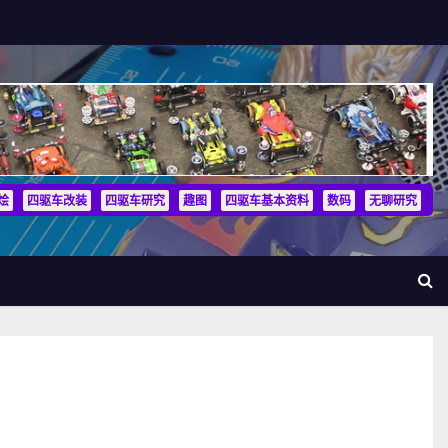
烩
四驱车改装
四驱车研究
趣图
四驱车基本资料
数码
无聊研究