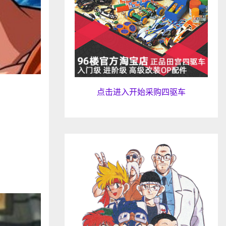
点击进入开始采购四驱车