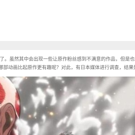
了。虽然其中会出现一些让原作粉丝感到不满意的作品，但是也
竟哪部动画比起原作更有趣呢？对此，有日本媒体进行调查，结果