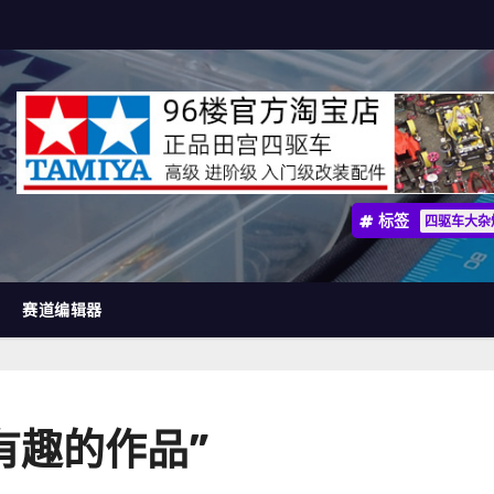
标签
四驱车大杂
赛道编辑器
有趣的作品”