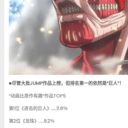
■尽管大批JUMP作品上榜，但排名第一的依然是“巨人”！
“动画比原作有趣”作品TOP5
第1位《进击的巨人》……11.6％
第2位《龙珠》……9.2％