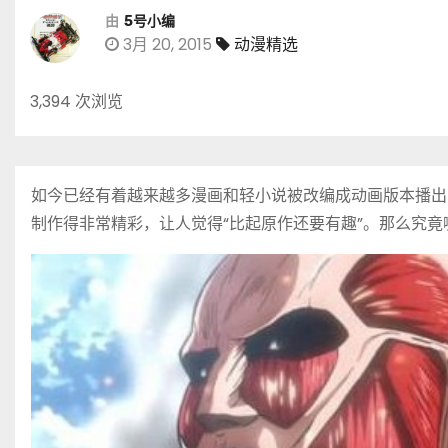
由
5号小编
3月 20, 2015
动漫精选
3,394 次浏览
如今已经有着越来越多漫画和轻小说被改编成动画版本播出
制作得非常精彩，让人觉得“比起原作还要有趣”。那么究