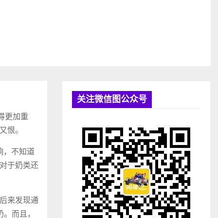
关注微信图公众号
得更加重
又恨。
响，不知道
对于奶类还
后来发现通
奶。而且，