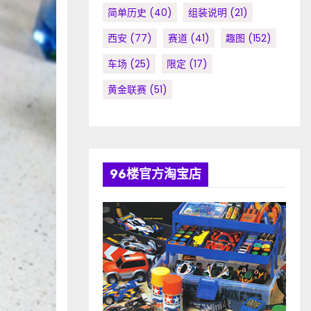
简单历史
(40)
组装说明
(21)
西安
(77)
赛道
(41)
趣图
(152)
车场
(25)
限定
(17)
黄金联赛
(51)
96楼官方淘宝店