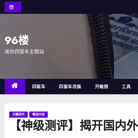
跳
至
内
容
96楼
迷你四驱车主题站
四驱车
四驱车改装
开箱照
工具
无聊研究
精选内容
【神级测评】揭开国内外