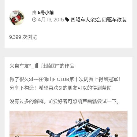
由
5号小编
4月 13, 2015
四驱车大杂烩
,
四驱车改装
9,399 次浏览
来自车友“_|▍肚腩囝“”的作品
做了很久S1~~在佛山F CLUB第十次周赛上得到冠军！
分享下构造！希望喜欢S1的朋友可以的得到帮助
没有过多的解释，S1爱好者可照葫芦画瓢尝试一下。