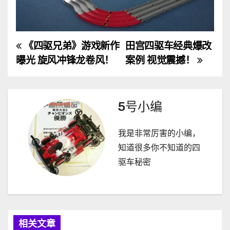
《四驱兄弟》游戏新作
田宫四驱车经典爆改
文
曝光 旋风冲锋龙卷风！
案例 视觉震撼！
章
导
5号小编
航
我是非常厉害的小编，
知道很多你不知道的四
驱车秘密
相关文章