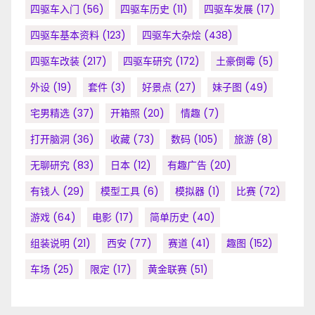
四驱车入门
(56)
四驱车历史
(11)
四驱车发展
(17)
四驱车基本资料
(123)
四驱车大杂烩
(438)
四驱车改装
(217)
四驱车研究
(172)
土豪倒霉
(5)
外设
(19)
套件
(3)
好景点
(27)
妹子图
(49)
宅男精选
(37)
开箱照
(20)
情趣
(7)
打开脑洞
(36)
收藏
(73)
数码
(105)
旅游
(8)
无聊研究
(83)
日本
(12)
有趣广告
(20)
有钱人
(29)
模型工具
(6)
模拟器
(1)
比赛
(72)
游戏
(64)
电影
(17)
简单历史
(40)
组装说明
(21)
西安
(77)
赛道
(41)
趣图
(152)
车场
(25)
限定
(17)
黄金联赛
(51)