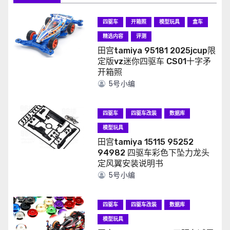
四驱车
开箱照
模型玩具
盒车
精选内容
评测
田宫tamiya 95181 2025jcup限
定版vz迷你四驱车 CS01十字矛
开箱照
5号小编
四驱车
四驱车改装
数据库
模型玩具
田宫tamiya 15115 95252
94982 四驱车彩色下坠力龙头
定风翼安装说明书
5号小编
四驱车
四驱车改装
数据库
模型玩具