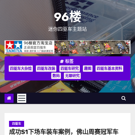
跳
至
96楼
内
容
迷你四驱车主题站
标签
四驱车大杂烩
四驱车改装
四驱车研究
趣图
四驱车基本资料
数码
无聊研究
四驱车
成功S1下场车装车案例，佛山周赛冠军车