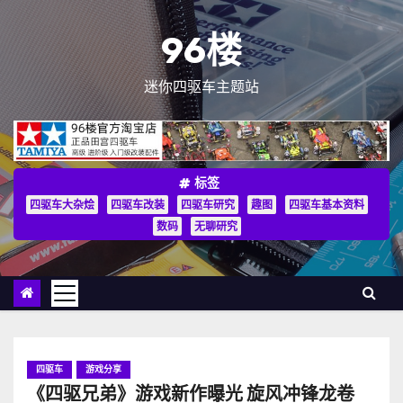
跳
至
96楼
内
容
迷你四驱车主题站
标签
四驱车大杂烩
四驱车改装
四驱车研究
趣图
四驱车基本资料
数码
无聊研究
四驱车
游戏分享
《四驱兄弟》游戏新作曝光 旋风冲锋龙卷