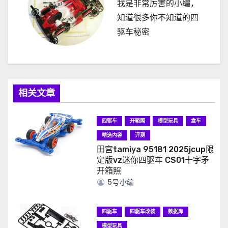
我是非常厉害的小编，
知道很多你不知道的四
驱车秘密
相关文章
四驱车
开箱照
模型玩具
盒车
精选内容
评测
田宫tamiya 95181 2025jcup限
定版vz迷你四驱车 CS01十字矛
开箱照
5号小编
四驱车
四驱车改装
数据库
模型玩具