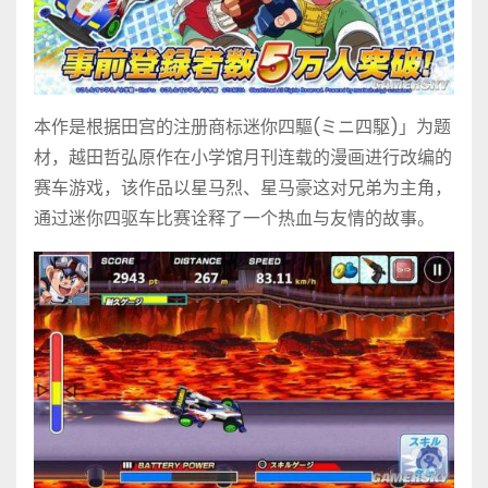
本作是根据田宫的注册商标迷你四驅(ミニ四駆)」为题
材，越田哲弘原作在小学馆月刊连载的漫画进行改编的
赛车游戏，该作品以星马烈、星马豪这对兄弟为主角，
通过迷你四驱车比赛诠释了一个热血与友情的故事。