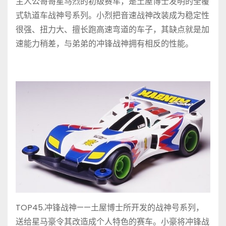
主人公哥哥星马烈的初级赛车，是土屋博士发明的全覆
式轨道车战神号系列。小烈把音速战神改装成为稳定性
很强、扭力大、擅长跑高速弯道的车子，其缺点就是加
速能力稍差，与弟弟的冲锋战神拥有相反的性能。
TOP45.冲锋战神——土屋博士所开发的战神号系列，
送给星马豪令其改造成个人特色的赛车。小豪将冲锋战