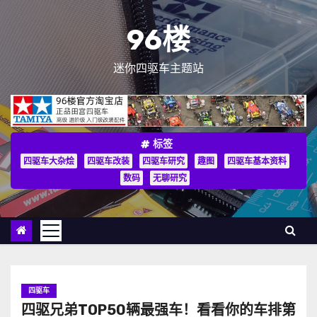
跳
至
96楼
内
容
迷你四驱车主题站
标签
四驱车大杂烩
四驱车改装
四驱车研究
趣图
四驱车基本资料
数码
无聊研究
四驱车
四驱兄弟TOP50辆最强车！看看你的车排第