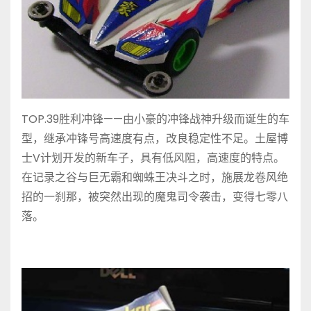
TOP.39胜利冲锋——由小豪的冲锋战神升级而诞生的车
型，继承冲锋号高速度有点，改良稳定性不足。土屋博
士V计划开发的新车子，具有低风阻，高速度的特点。
在记录之谷与巨无霸和蜘蛛王决斗之时，施展龙卷风绝
招的一刹那，被突然出现的魔鬼司令袭击，变得七零八
落。