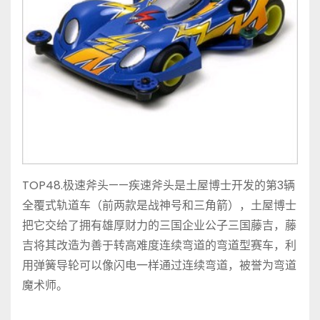
TOP48.极速斧头——疾速斧头是土屋博士开发的第3辆
全覆式轨道车（前两款是战神号和三角箭），土屋博士
把它交给了拥有雄厚财力的三国企业公子三国藤吉，藤
吉将其改造为善于转高难度连续弯道的弯道型赛车，利
用弹簧导轮可以像闪电一样通过连续弯道，被誉为弯道
魔术师。