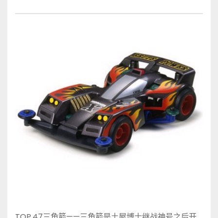
TOP.47三角箭——三角箭是土屋博士继战神号之后开