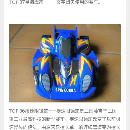
TOP.37星海霹雳——一文字烈矢使用的赛车。
TOP.36疾速眼镜蛇——疾速眼镜蛇是三国藤吉**三国
重工业最高科技的新型赛车。疾速眼镜蛇改变了以前极
速斧头的跑法，由原来只擅长单一的连续弯道变为擅长