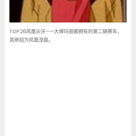
TOP.26凤凰尖牙——大婶玛丽娜拥有的第二辆赛车，
其绝招为凤凰涅盘。