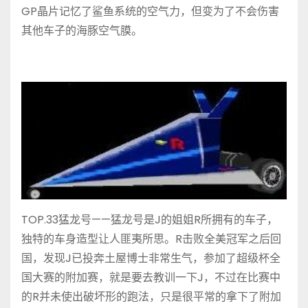
GP晶片记忆了鲨鱼系统的空气力，但变为了不会伤害
其他车子的海豚空气膜。
TOP.33猛龙号——猛龙号是J的姐姐R所拥有的车子，
独特的车身造型让人匪夷所思。R击败全美冠军之后回
国，发现J已投奔土屋博士非常生气，参加了超级杯全
国大赛的附加赛，就是要去教训一下J，不过在比赛中
的R并未使出破坏形的跑法，只是很平常的拿下了附加