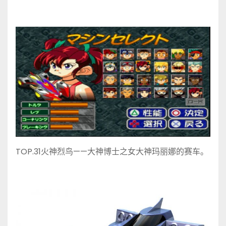
TOP.31火神烈鸟——大神博士之女大神玛丽娜的赛车。