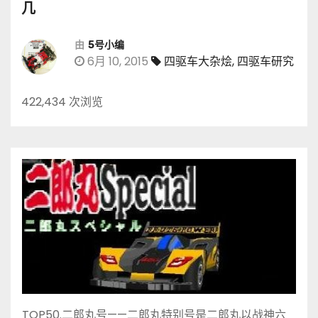
几
由
5号小编
6月 10, 2015
四驱车大杂烩
,
四驱车研究
422,434 次浏览
TOP50.二郎丸号——二郎丸特别号是二郎丸以战神六