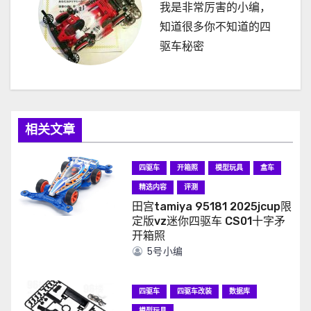
我是非常厉害的小编，
知道很多你不知道的四
驱车秘密
相关文章
四驱车
开箱照
模型玩具
盒车
精选内容
评测
田宫tamiya 95181 2025jcup限
定版vz迷你四驱车 CS01十字矛
开箱照
5号小编
四驱车
四驱车改装
数据库
模型玩具