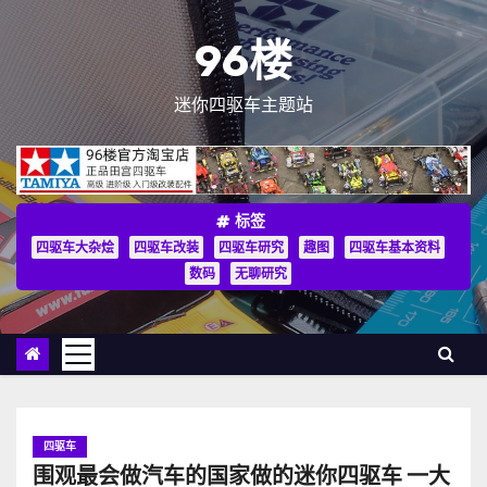
跳
至
96楼
内
容
迷你四驱车主题站
标签
四驱车大杂烩
四驱车改装
四驱车研究
趣图
四驱车基本资料
数码
无聊研究
四驱车
围观最会做汽车的国家做的迷你四驱车 一大