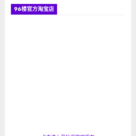
96楼官方淘宝店