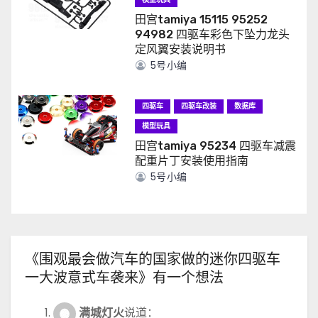
田宫tamiya 15115 95252
94982 四驱车彩色下坠力龙头
定风翼安装说明书
5号小编
四驱车
四驱车改装
数据库
模型玩具
田宫tamiya 95234 四驱车减震
配重片丁安装使用指南
5号小编
《围观最会做汽车的国家做的迷你四驱车
一大波意式车袭来》有一个想法
满城灯火
说道：