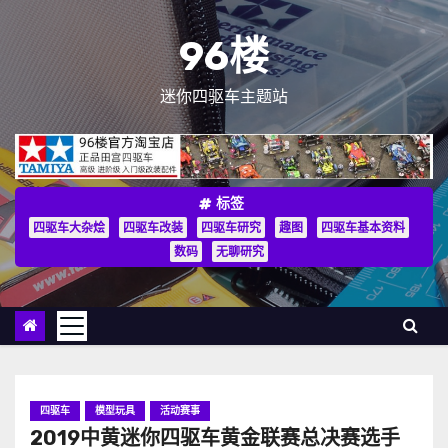
跳
至
96楼
内
容
迷你四驱车主题站
标签
四驱车大杂烩
四驱车改装
四驱车研究
趣图
四驱车基本资料
数码
无聊研究
四驱车
模型玩具
活动赛事
2019中黄迷你四驱车黄金联赛总决赛选手