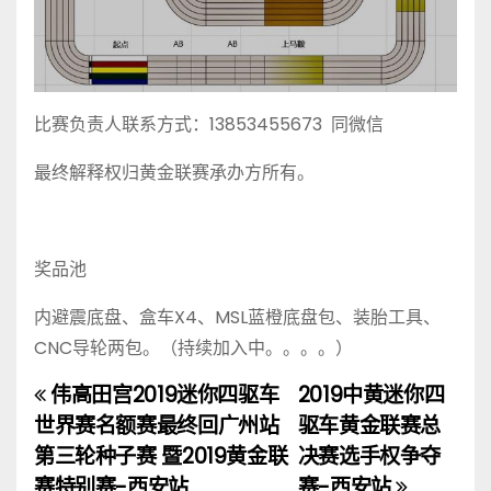
比赛负责人联系方式：13853455673 同微信
最终解释权归黄金联赛承办方所有。
奖品池
内避震底盘、盒车X4、MSL蓝橙底盘包、装胎工具、
CNC导轮两包。（持续加入中。。。。）
伟高田宫2019迷你四驱车
2019中黄迷你四
文
世界赛名额赛最终回广州站
驱车黄金联赛总
章
第三轮种子赛 暨2019黄金联
决赛选手权争夺
赛特别赛-西安站
赛-西安站