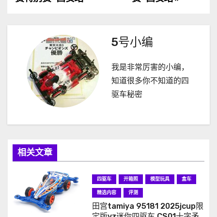
导
航
5号小编
我是非常厉害的小编，
知道很多你不知道的四
驱车秘密
相关文章
四驱车
开箱照
模型玩具
盒车
精选内容
评测
田宫tamiya 95181 2025jcup限
定版vz迷你四驱车 CS01十字矛