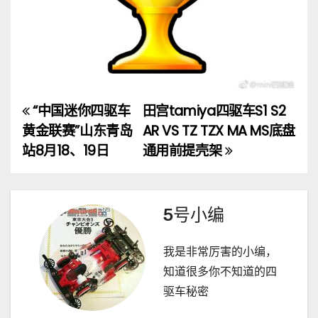
“中国迷你四驱车
田宫tamiya四驱车S1 S2
文
黄金联赛”山东青岛
AR VS TZ TZX MA MS底盘
章
站8月18、19日
通用前提壳架
导
航
5号小编
我是非常厉害的小编，
知道很多你不知道的四
驱车秘密