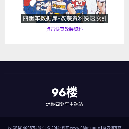
点击快查改装资料
96楼
迷你四驱车主题站
陕ICP备14005714号-1
| © 2014-现在 www.96lou.com |
官方淘宝店