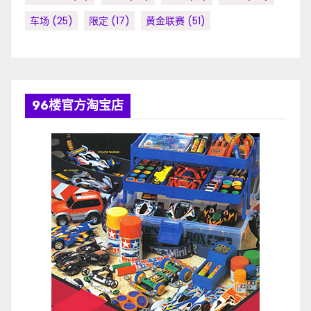
车场
(25)
限定
(17)
黄金联赛
(51)
96楼官方淘宝店