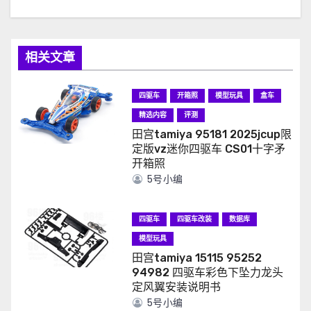
相关文章
四驱车
开箱照
模型玩具
盒车
精选内容
评测
田宫tamiya 95181 2025jcup限
定版vz迷你四驱车 CS01十字矛
开箱照
5号小编
四驱车
四驱车改装
数据库
模型玩具
田宫tamiya 15115 95252
94982 四驱车彩色下坠力龙头
定风翼安装说明书
5号小编