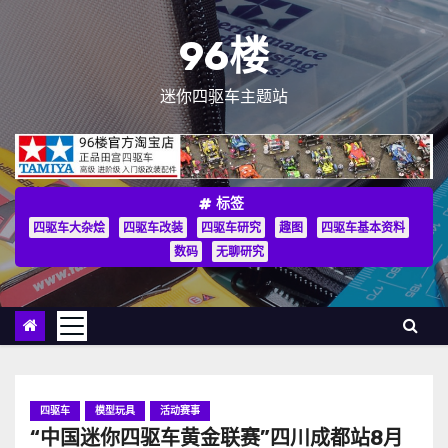
跳
至
96楼
内
容
迷你四驱车主题站
标签
四驱车大杂烩
四驱车改装
四驱车研究
趣图
四驱车基本资料
数码
无聊研究
四驱车
模型玩具
活动赛事
“中国迷你四驱车黄金联赛”四川成都站8月