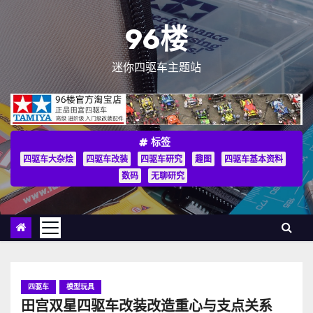
跳
至
96楼
内
容
迷你四驱车主题站
标签
四驱车大杂烩
四驱车改装
四驱车研究
趣图
四驱车基本资料
数码
无聊研究
四驱车
模型玩具
田宫双星四驱车改装改造重心与支点关系