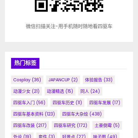
微信扫描关注-用手机随时随地看四驱车
热门标签
Cosplay
(36)
JAPANCUP
(2)
体验报告
(33)
动漫少女
(21)
动漫精选
(15)
同人
(24)
四驱车入门
(56)
四驱车历史
(11)
四驱车发展
(17)
四驱车基本资料
(123)
四驱车大杂烩
(438)
四驱车改装
(217)
四驱车研究
(172)
土豪倒霉
(5)
外设
(19)
套件
(3)
好景点
(27)
妹子图
(49)