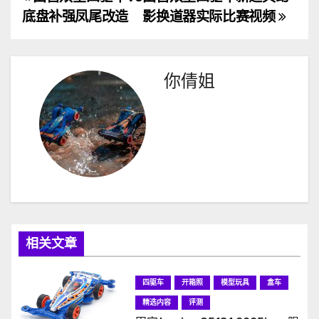
文
底盘补强凤尾改造
影换道器实际比赛视频
章
导
你倩姐
航
相关文章
四驱车
开箱照
模型玩具
盒车
精选内容
评测