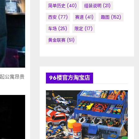
简单历史
(40)
组装说明
(21)
西安
(77)
赛道
(41)
趣图
(152)
车场
(25)
限定
(17)
黄金联赛
(51)
起公寓昂贵
96楼官方淘宝店