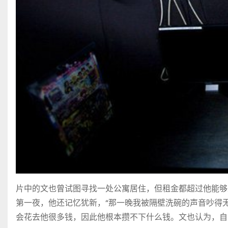
片中的文也曾试图寻找一处公寓居住，但租金都超过他能够
第一夜，他还记忆犹新，“那一晚我被隔壁洗碗的声音吵得
会花去他很多钱，因此他根本攒不下什么钱。文也认为，自