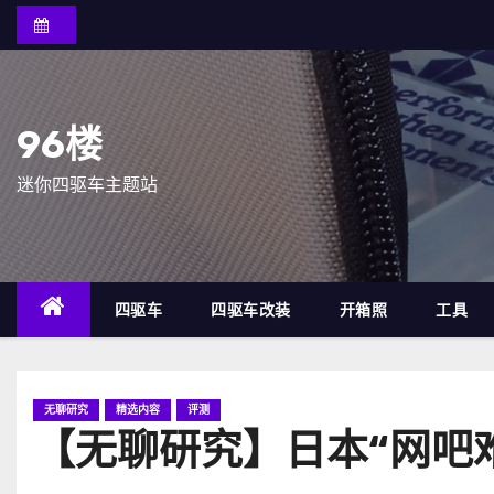
跳
至
内
容
96楼
迷你四驱车主题站
四驱车
四驱车改装
开箱照
工具
无聊研究
精选内容
评测
【无聊研究】日本“网吧