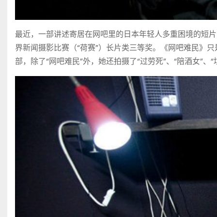
最近，一部讲述寄居在网吧里的日本年轻人多重困境的短片《
界新闻摄影比赛（“荷赛”）长片类三等奖。《网吧难民》只
部，除了“网吧难民”外，她还拍摄了“过劳死”、“陪酒女”