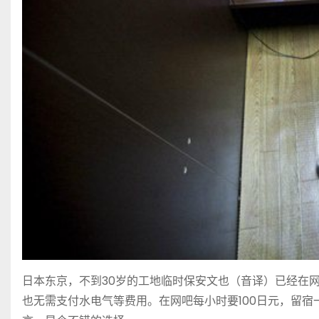
日本东京，不到30岁的工地临时保安文也（音译）已经在
也无需支付水电气等费用。在网吧每小时要100日元，留宿一