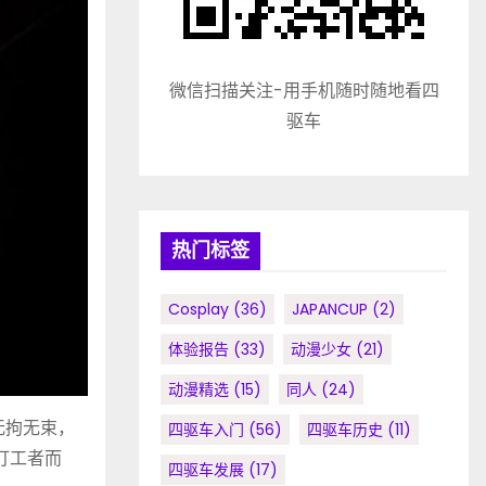
微信扫描关注-用手机随时随地看四
驱车
热门标签
Cosplay
(36)
JAPANCUP
(2)
体验报告
(33)
动漫少女
(21)
动漫精选
(15)
同人
(24)
无拘无束，
四驱车入门
(56)
四驱车历史
(11)
打工者而
四驱车发展
(17)