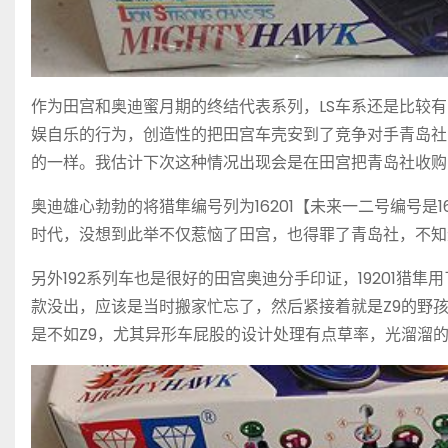
作为田宫和奥迪蜜月期的终结代表系列，LS车系还是比较有
娱自乐的行为，创造性的把田宫车壳安到了竞争对手青岛社
的一样。我估计下次这种情况出现会是在田宫把青岛社收购
奥迪雄心勃勃的将猎隼编号列为16201【未来一二号编号是165
时代，没想到此举不仅惹恼了田宫，也得罪了青岛社，不知
另外192系列车也是很好的田宫奥迪分手印证，19201猎隼用了
款没出，应该是当时搬家忙忘了，然后紧接着就是Z9的野
是不如Z9，尤其异形车屁股的设计处理有点草率，光溜溜