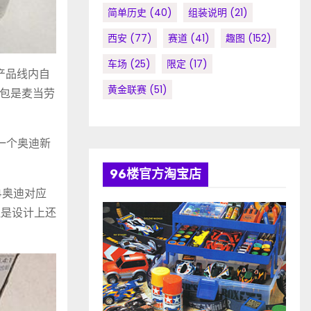
简单历史
(40)
组装说明
(21)
西安
(77)
赛道
(41)
趣图
(152)
车场
(25)
限定
(17)
产品线内自
黄金联赛
(51)
包是麦当劳
创一个奥迪新
96楼官方淘宝店
04奥迪对应
但是设计上还