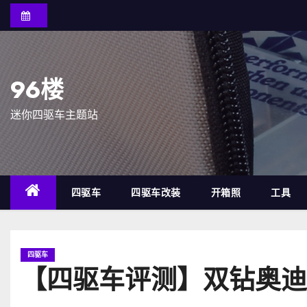
跳
至
内
容
96楼
迷你四驱车主题站
四驱车
四驱车改装
开箱照
工具
四驱车
【四驱车评测】双钻奥迪盒车