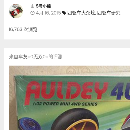
由
5号小编
4月 16, 2015
四驱车大杂烩
,
四驱车研究
16,763 次浏览
来自车友o0无双0o的评测