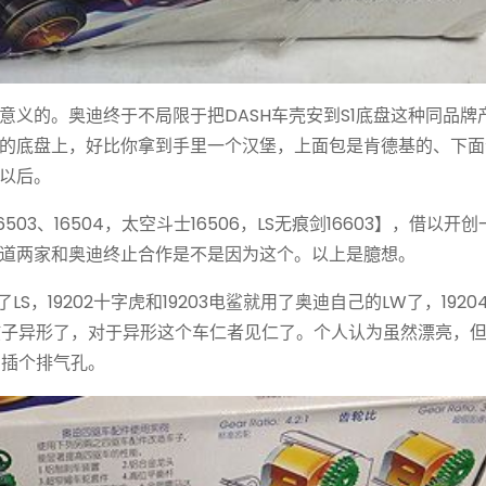
意义的。奥迪终于不局限于把DASH车壳安到S1底盘这种同品牌
的底盘上，好比你拿到手里一个汉堡，上面包是肯德基的、下面
以后。
03、16504，太空斗士16506，LS无痕剑16603】，借以开
道两家和奥迪终止合作是不是因为这个。以上是臆想。
LS，19202十字虎和19203电鲨就用了奥迪自己的LW了，192
孩子异形了，对于异形这个车仁者见仁了。个人认为虽然漂亮，
的插个排气孔。