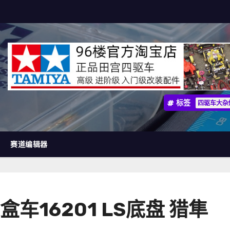
标签
四驱车大杂
赛道编辑器
16201 LS底盘 猎隼