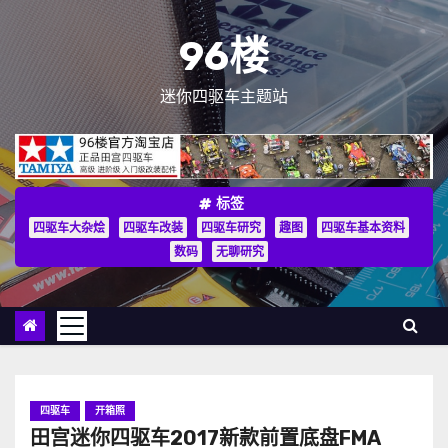
跳
至
96楼
内
容
迷你四驱车主题站
标签
四驱车大杂烩
四驱车改装
四驱车研究
趣图
四驱车基本资料
数码
无聊研究
四驱车
开箱照
田宫迷你四驱车2017新款前置底盘FMA