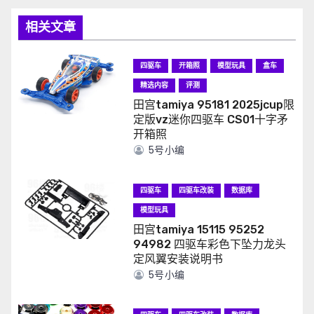
相关文章
四驱车
开箱照
模型玩具
盒车
精选内容
评测
田宫tamiya 95181 2025jcup限
定版vz迷你四驱车 CS01十字矛
开箱照
5号小编
四驱车
四驱车改装
数据库
模型玩具
田宫tamiya 15115 95252
94982 四驱车彩色下坠力龙头
定风翼安装说明书
5号小编