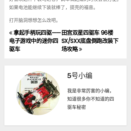
如果电池能继续下装就棒了，提壳的福音。
打开脑洞想想怎么改吧。
拿起手柄玩四驱——
田宫双星四驱车 96楼
文
电子游戏中的迷你四
SX/SXX底盘倒跑改装下
章
驱车
场攻略
导
航
5号小编
我是非常厉害的小编，
知道很多你不知道的四
驱车秘密