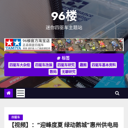
跳
至
96楼
内
容
迷你四驱车主题站
标签
四驱车大杂烩
四驱车改装
四驱车研究
趣图
四驱车基本资料
数码
无聊研究
四驱车
【视频】：“迎峰度夏 绿动鹅城”惠州供电局