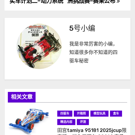
实车计划二-动力系统
洲挑战赛-赛果公布
章
导
5号小编
航
我是非常厉害的小编，
知道很多你不知道的四
驱车秘密
相关文章
四驱车
开箱照
模型玩具
盒车
精选内容
评测
田宫tamiya 95181 2025jcup限