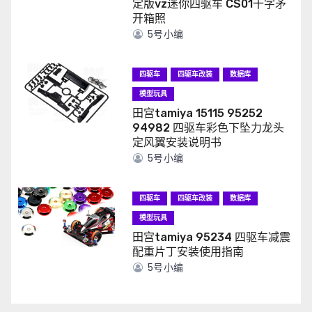
定版vz迷你四驱车 CS01十字矛
开箱照
5号小编
四驱车
四驱车改装
数据库
模型玩具
田宫tamiya 15115 95252
94982 四驱车彩色下坠力龙头
定风翼安装说明书
5号小编
四驱车
四驱车改装
数据库
模型玩具
田宫tamiya 95234 四驱车减震
配重片丁安装使用指南
5号小编