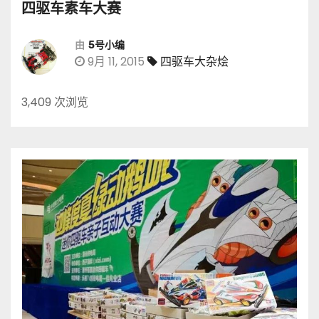
四驱车素车大赛
由
5号小编
9月 11, 2015
四驱车大杂烩
3,409 次浏览