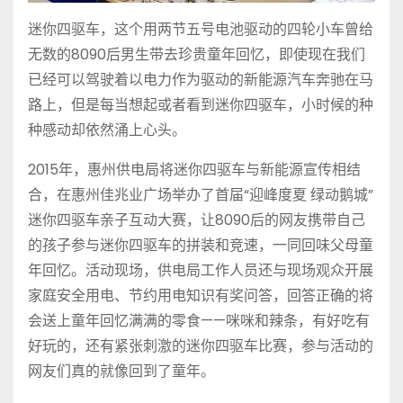
迷你四驱车，这个用两节五号电池驱动的四轮小车曾给
无数的8090后男生带去珍贵童年回忆，即使现在我们
已经可以驾驶着以电力作为驱动的新能源汽车奔驰在马
路上，但是每当想起或者看到迷你四驱车，小时候的种
种感动却依然涌上心头。
2015年，惠州供电局将迷你四驱车与新能源宣传相结
合，在惠州佳兆业广场举办了首届“迎峰度夏 绿动鹅城”
迷你四驱车亲子互动大赛，让8090后的网友携带自己
的孩子参与迷你四驱车的拼装和竞速，一同回味父母童
年回忆。活动现场，供电局工作人员还与现场观众开展
家庭安全用电、节约用电知识有奖问答，回答正确的将
会送上童年回忆满满的零食——咪咪和辣条，有好吃有
好玩的，还有紧张刺激的迷你四驱车比赛，参与活动的
网友们真的就像回到了童年。