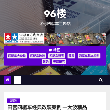
跳
至
96楼
内
容
迷你四驱车主题站
标签
四驱车大杂烩
四驱车改装
四驱车研究
趣图
四驱车基本资料
数码
无聊研究
四驱车
田宫四驱车经典改装案例 一大波精品