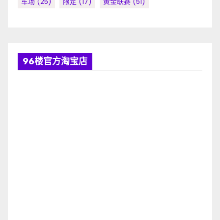
车场
(25)
限定
(17)
黄金联赛
(51)
96楼官方淘宝店