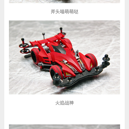
斧头喵萌萌哒
火焰战神