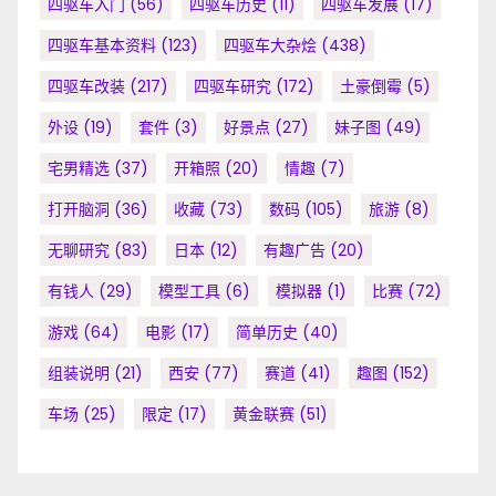
四驱车入门
(56)
四驱车历史
(11)
四驱车发展
(17)
四驱车基本资料
(123)
四驱车大杂烩
(438)
四驱车改装
(217)
四驱车研究
(172)
土豪倒霉
(5)
外设
(19)
套件
(3)
好景点
(27)
妹子图
(49)
宅男精选
(37)
开箱照
(20)
情趣
(7)
打开脑洞
(36)
收藏
(73)
数码
(105)
旅游
(8)
无聊研究
(83)
日本
(12)
有趣广告
(20)
有钱人
(29)
模型工具
(6)
模拟器
(1)
比赛
(72)
游戏
(64)
电影
(17)
简单历史
(40)
组装说明
(21)
西安
(77)
赛道
(41)
趣图
(152)
车场
(25)
限定
(17)
黄金联赛
(51)