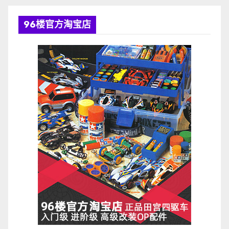
96楼官方淘宝店