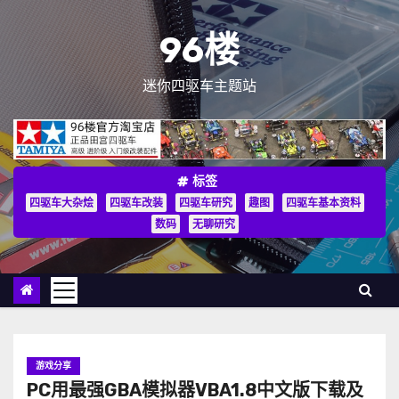
跳
至
96楼
内
容
迷你四驱车主题站
标签
四驱车大杂烩
四驱车改装
四驱车研究
趣图
四驱车基本资料
数码
无聊研究
游戏分享
PC用最强GBA模拟器VBA1.8中文版下载及