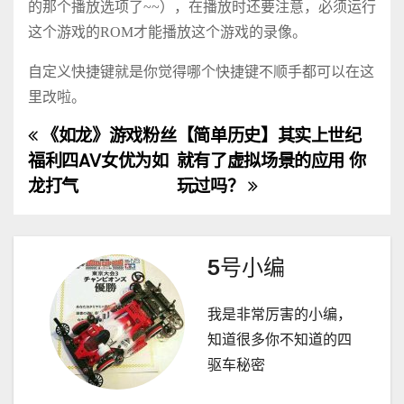
的那个播放选项了~~），在播放时还要注意，必须运行
这个游戏的ROM才能播放这个游戏的录像。
自定义快捷键就是你觉得哪个快捷键不顺手都可以在这
里改啦。
《如龙》游戏粉丝
【简单历史】其实上世纪
文
福利四AV女优为如
就有了虚拟场景的应用 你
章
龙打气
玩过吗？
导
航
5号小编
我是非常厉害的小编，
知道很多你不知道的四
驱车秘密