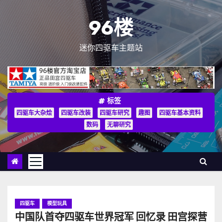
跳
至
96楼
内
容
迷你四驱车主题站
标签
四驱车大杂烩
四驱车改装
四驱车研究
趣图
四驱车基本资料
数码
无聊研究
四驱车
模型玩具
中国队首夺四驱车世界冠军 回忆录 田宫探营