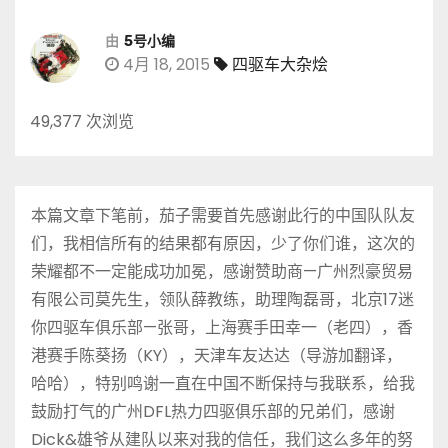
由
5号小编
4月 18, 2015
四驱车大杂烩
49,377 次浏览
本篇文章下笔前，茄子需要首先感谢此行的中国队队友
们，我相信所有的结果都有原因，少了你们谁，这次的
荣耀都不一定能成功加冕，感谢赞助商—广州烈豪贸易
有限公司莫先生，领队薛教练，助理陶磊哥，北京17迷
你四驱车俱乐部—张哥，上海赛手田幸一（老四），香
港赛手陈葵扬（KY），天津车友达达（导游加翻译，
哈哈），特别鸣谢一直在中国不断保持与我联系，给我
鼓励打气的广州DFL热力四驱俱乐部的兄弟们，感谢
Dick&雄爷从建队以来对我的信任，我们这么多年的努