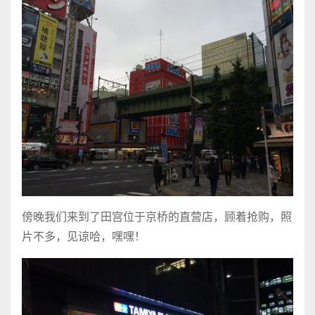
傍晚我们来到了田宫位于京桥的直营店，顾着抢购，照
片不多，见谅哈，嘿嘿！