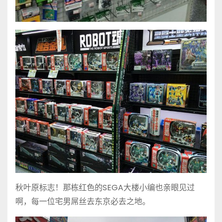
秋叶原标志！那栋红色的SEGA大楼小编也亲眼见过
啊，每一位宅男屌丝去东京必去之地。