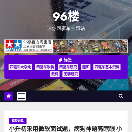
跳
至
96楼
内
容
迷你四驱车主题站
标签
四驱车大杂烩
四驱车改装
四驱车研究
趣图
四驱车基本资料
数码
无聊研究
模型玩具
小升初采用微软面试题，病狗神题亮瞎眼 小