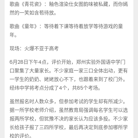
歌曲《青花瓷》：釉色渲染仕女图韵味被私藏，而你嫣
然的一笑如含苞待放。
歌曲《童年》：等待着下课等待着放学等待游戏的童
年。
现场：火爆不亚于高考
6月28日下午4点，评价开始，郑州实验外国语中学门
口聚集了大量家长。不少家庭一家三口全体出动，更有
一学生的奶奶、姥姥放心不下，也跟着来到了校门外。
经纬中学将考点分成了4个，共85个考场。
虽然报名时人数众多，但参加考试的学生却有所减少。
据一所学校老师介绍，虽然教育局强调每名学生可以选
报两所学校，但犹豫不决的家长认为应该多投。不少家
长给孩子报了三四所学校，最后再决定到底参加哪所学
校的评价。