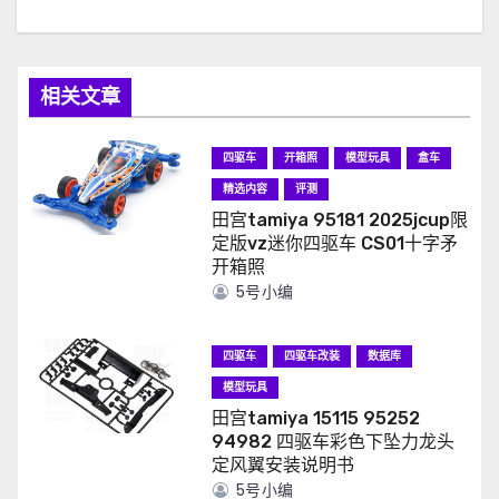
相关文章
四驱车
开箱照
模型玩具
盒车
精选内容
评测
田宫tamiya 95181 2025jcup限
定版vz迷你四驱车 CS01十字矛
开箱照
5号小编
四驱车
四驱车改装
数据库
模型玩具
田宫tamiya 15115 95252
94982 四驱车彩色下坠力龙头
定风翼安装说明书
5号小编