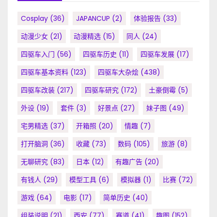
Cosplay
(36)
JAPANCUP
(2)
体验报告
(33)
动漫少女
(21)
动漫精选
(15)
同人
(24)
四驱车入门
(56)
四驱车历史
(11)
四驱车发展
(17)
四驱车基本资料
(123)
四驱车大杂烩
(438)
四驱车改装
(217)
四驱车研究
(172)
土豪倒霉
(5)
外设
(19)
套件
(3)
好景点
(27)
妹子图
(49)
宅男精选
(37)
开箱照
(20)
情趣
(7)
打开脑洞
(36)
收藏
(73)
数码
(105)
旅游
(8)
无聊研究
(83)
日本
(12)
有趣广告
(20)
有钱人
(29)
模型工具
(6)
模拟器
(1)
比赛
(72)
游戏
(64)
电影
(17)
简单历史
(40)
组装说明
(21)
西安
(77)
赛道
(41)
趣图
(152)