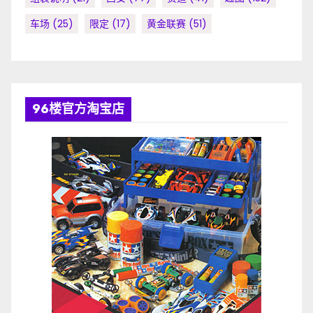
车场
(25)
限定
(17)
黄金联赛
(51)
96楼官方淘宝店