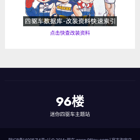
点击快查改装资料
96楼
迷你四驱车主题站
陕ICP备14005714号-1
| © 2014-现在 www.96lou.com |
官方淘宝店