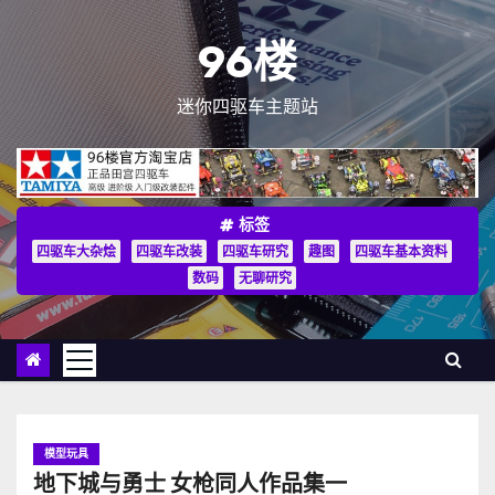
跳
至
96楼
内
容
迷你四驱车主题站
标签
四驱车大杂烩
四驱车改装
四驱车研究
趣图
四驱车基本资料
数码
无聊研究
模型玩具
地下城与勇士 女枪同人作品集一