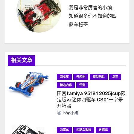
我是非常厉害的小编，
知道很多你不知道的四
驱车秘密
相关文章
四驱车
开箱照
模型玩具
盒车
精选内容
评测
田宫tamiya 95181 2025jcup限
定版vz迷你四驱车 CS01十字矛
开箱照
5号小编
四驱车
四驱车改装
数据库