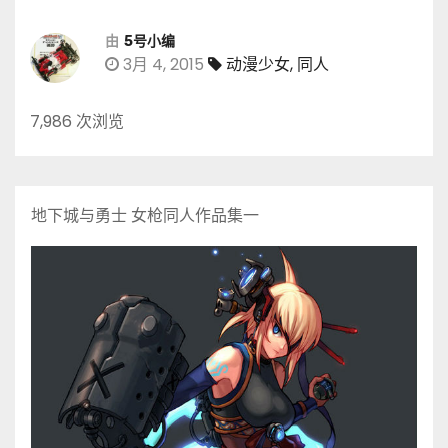
由
5号小编
3月 4, 2015
动漫少女
,
同人
7,986 次浏览
地下城与勇士 女枪同人作品集一