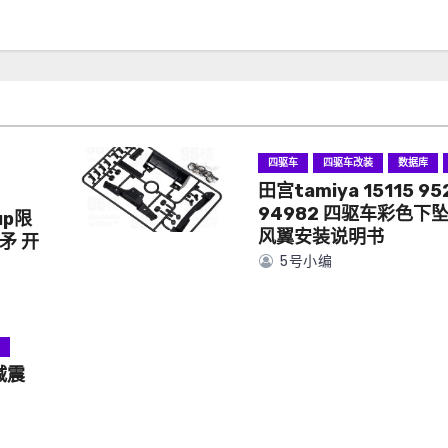
四驱车
四驱车改装
数据库
田宫tamiya 15115 95
94982 四驱车彩色下
up限
风翼安装说明书
矛 开
5号小编
具
减震