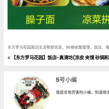
东方罗马花园周边生活帮助信息，96楼收集整理，饭店、
【东方罗马花园】饭店-真清坊(凉皮 夹馍 砂锅和
文
章
导
5号小编
航
我是非常厉害的小编，知道很