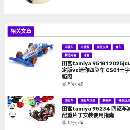
相关文章
四驱车
开箱照
模型玩具
盒车
精选内容
评测
田宫tamiya 95181 2025jc
定版vz迷你四驱车 CS01十字
箱照
5号小编
四驱车
四驱车改装
数据库
模型玩
田宫tamiya 95234 四驱车
配重片丁安装使用指南
5号小编