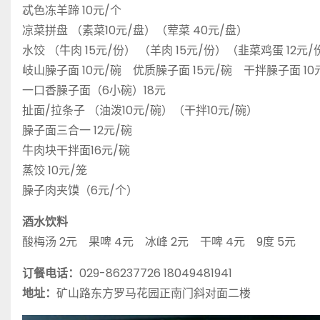
忒色冻羊蹄 10元/个
凉菜拼盘 （素菜10元/盘）（荤菜 40元/盘）
水饺 （牛肉 15元/份） （羊肉 15元/份）（韭菜鸡蛋 12元/
岐山臊子面 10元/碗 优质臊子面 15元/碗 干拌臊子面 10
一口香臊子面（6小碗）18元
扯面/拉条子 （油泼10元/碗）（干拌10元/碗）
臊子面三合一 12元/碗
牛肉块干拌面16元/碗
蒸饺 10元/笼
臊子肉夹馍（6元/个）
酒水饮料
酸梅汤 2元 果啤 4元 冰峰 2元 干啤 4元 9度 5元
订餐电话：
029-86237726 18049481941
地址：
矿山路东方罗马花园正南门斜对面二楼