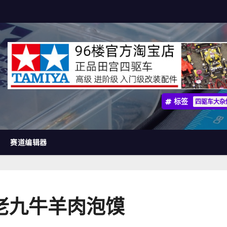
标签
四驱车大杂
赛道编辑器
老九牛羊肉泡馍