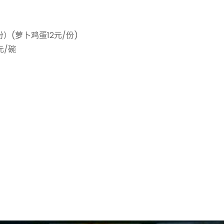
份）(萝卜鸡蛋12元/份)
元/碗