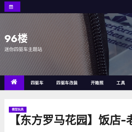
跳
至
内
容
96楼
迷你四驱车主题站
四驱车
四驱车改装
开箱照
工具
模型玩具
【东方罗马花园】饭店-