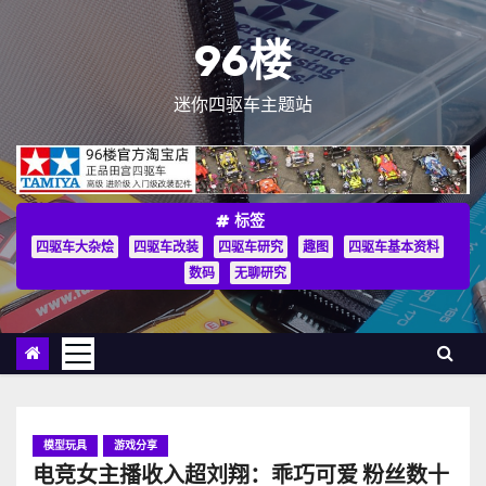
跳
至
96楼
内
容
迷你四驱车主题站
标签
四驱车大杂烩
四驱车改装
四驱车研究
趣图
四驱车基本资料
数码
无聊研究
模型玩具
游戏分享
电竞女主播收入超刘翔：乖巧可爱 粉丝数十