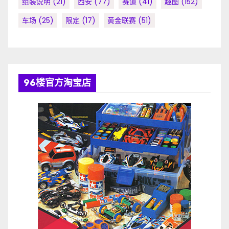
组装说明
(21)
西安
(77)
赛道
(41)
趣图
(152)
车场
(25)
限定
(17)
黄金联赛
(51)
96楼官方淘宝店