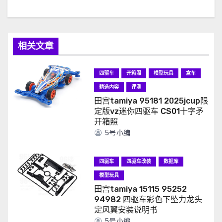
相关文章
四驱车
开箱照
模型玩具
盒车
精选内容
评测
田宫tamiya 95181 2025jcup限
定版vz迷你四驱车 CS01十字矛
开箱照
5号小编
四驱车
四驱车改装
数据库
模型玩具
田宫tamiya 15115 95252
94982 四驱车彩色下坠力龙头
定风翼安装说明书
5号小编