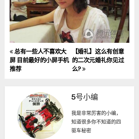
总有一些人不喜欢大
【婚礼】这么有创意
文
屏 目前最好的小屏手机
的二次元婚礼你见过
章
推荐
么?
导
航
5号小编
我是非常厉害的小编，
知道很多你不知道的四
驱车秘密