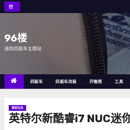
跳
至
内
容
96楼
迷你四驱车主题站
四驱车
四驱车改装
开箱照
工具
模型玩具
英特尔新酷睿i7 NUC迷