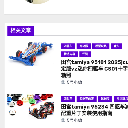
相关文章
四驱车
开箱照
模型玩具
盒车
精选内容
评测
田宫tamiya 95181 2025jc
定版vz迷你四驱车 CS01十字
箱照
5号小编
四驱车
四驱车改装
数据库
模型玩
田宫tamiya 95234 四驱车
配重片丁安装使用指南
5号小编