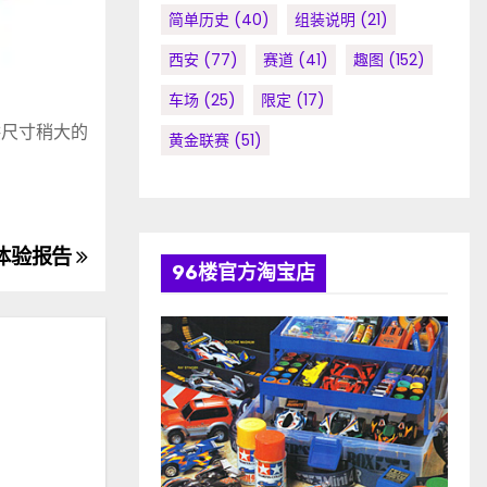
简单历史
(40)
组装说明
(21)
西安
(77)
赛道
(41)
趣图
(152)
车场
(25)
限定
(17)
供尺寸稍大的
黄金联赛
(51)
试版体验报告
96楼官方淘宝店