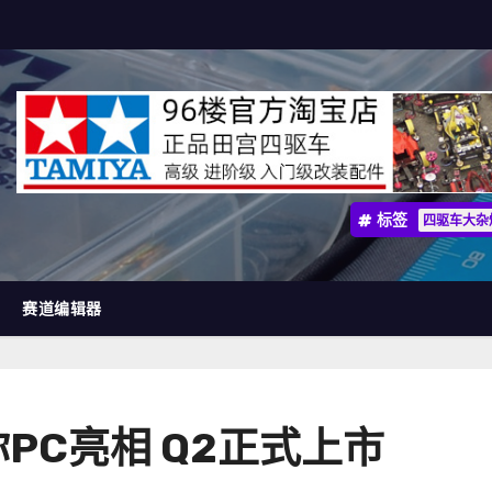
标签
四驱车大杂
赛道编辑器
你PC亮相 Q2正式上市