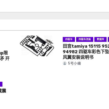
四驱车
四驱车改装
数据库
田宫tamiya 15115 95
94982 四驱车彩色下
up限
风翼安装说明书
矛 开
5号小编
具
减震