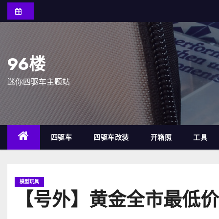
跳
至
内
容
96楼
迷你四驱车主题站
四驱车
四驱车改装
开箱照
工具
模型玩具
【号外】黄金全市最低价