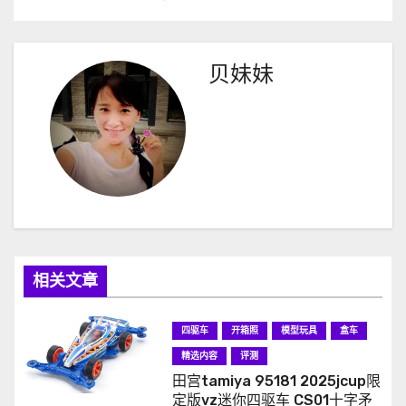
章
导
贝妹妹
航
相关文章
四驱车
开箱照
模型玩具
盒车
精选内容
评测
田宫tamiya 95181 2025jcup限
定版vz迷你四驱车 CS01十字矛