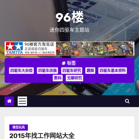
跳
至
96楼
内
容
迷你四驱车主题站
标签
四驱车大杂烩
四驱车改装
四驱车研究
趣图
四驱车基本资料
数码
无聊研究
模型玩具
2015年找工作网站大全