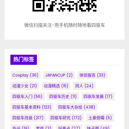
微信扫描关注-用手机随时随地看四驱车
热门标签
Cosplay
(36)
JAPANCUP
(2)
体验报告
(33)
动漫少女
(21)
动漫精选
(15)
同人
(24)
四驱车入门
(56)
四驱车历史
(11)
四驱车发展
(17)
四驱车基本资料
(123)
四驱车大杂烩
(438)
四驱车改装
(217)
四驱车研究
(172)
土豪倒霉
(5)
外设
(19)
套件
(3)
好景点
(27)
妹子图
(49)