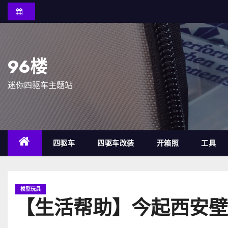
跳
至
内
容
96楼
迷你四驱车主题站
四驱车
四驱车改装
开箱照
工具
模型玩具
【生活帮助】今起西安壁