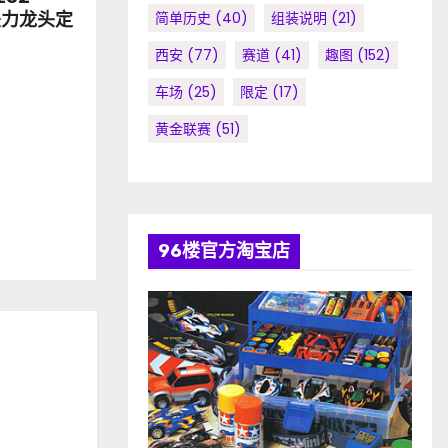
简单历史
(40)
组装说明
(21)
坠力龙头定
西安
(77)
赛道
(41)
趣图
(152)
车场
(25)
限定
(17)
黄金联赛
(51)
96楼官方淘宝店