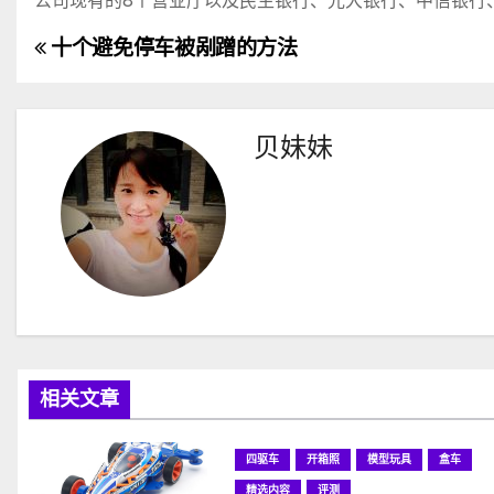
公司现有的8个营业厅以及民生银行、光大银行、中信银行、
十个避免停车被剐蹭的方法
文
章
导
贝妹妹
航
相关文章
四驱车
开箱照
模型玩具
盒车
精选内容
评测