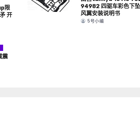
94982 四驱车彩色下
up限
风翼安装说明书
矛 开
5号小编
具
减震