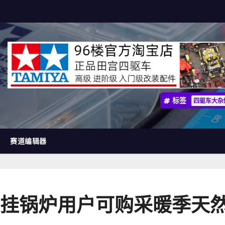
标签
四驱车大杂
赛道编辑器
挂锅炉用户可购采暖季天