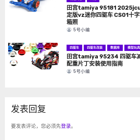
田宫tamiya 95181 2025jc
定版vz迷你四驱车 CS01十字
箱照
5号小编
四驱车
四驱车改装
数据库
模型玩
田宫tamiya 95234 四驱车
配重片丁安装使用指南
5号小编
发表回复
要发表评论，您必须先
登录
。