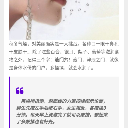
秋冬气燥，对美丽确实是一大挑战。各种口干眼干鼻孔
干皮肤干……除了吃些百合、银耳、梨子、葡萄等滋润食
物之外，记得三个字：
液门穴
！液门，津液之门，就像
是身体水份的门户，多揉揉，就会水润了。
用拇指指侧，深而缓的力道按揉图示位置，
男生先按左手后按右手，女生相反，各按揉3
分钟。每天早上洗漱完了就可以按按，想起来
了多按揉也有好处。