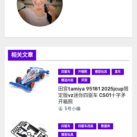
相关文章
四驱车
开箱照
模型玩具
盒车
精选内容
评测
田宫tamiya 95181 2025jcup限
定版vz迷你四驱车 CS01十字矛
开箱照
5号小编
四驱车
四驱车改装
数据库
模型玩具