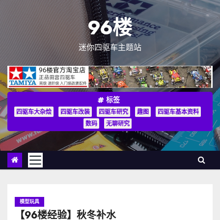
跳
至
96楼
内
容
迷你四驱车主题站
标签
四驱车大杂烩
四驱车改装
四驱车研究
趣图
四驱车基本资料
数码
无聊研究
模型玩具
【96楼经验】秋冬补水