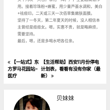
用。接着珍珠粉+蜂蜜，用少量芦荟水调和，美白
+祛痘印。二天或三天一次佰草集嫩肤面膜。
坚持了一冬天，第二年夏天的时候，没人相信本
主曾经是痘痘女。嗯，实惠不贵，就是略麻烦，
需要坚持。
最后，嗯，还是多喝水吧各位亲。
【一站式】东
【生活帮助】西安11月份停电
文
方罗马花园站-
计划表，看看有没有你家（最
章
医疗
新）
导
航
贝妹妹