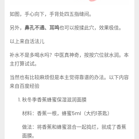
如图，手心向下，手背处四五指缝间。
另外，
鼻孔不通、耳鸣
也可以按揉此穴，效果极佳。
以上来自活法儿
补水不是多喝水吗？中医真神奇，按按穴位就水润。本
主打算试试。
当然也有比较麻烦但是本主觉得靠谱的办法。以下内容
来自百度经验
秋冬季香蕉蜂蜜保湿滋润面膜
材料：香蕉一根，蜂蜜5ml（大约1茶匙）
做法：将香蕉和蜂蜜混合一起捣烂，就成了香蕉
面膜。