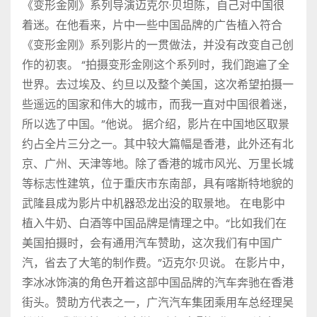
《变形金刚》系列导演迈克尔·贝坦陈，自己对中国很
着迷。在他看来，片中一些中国品牌的广告植入符合
《变形金刚》系列影片的一贯做法，并没有改变自己创
作的初衷。 “拍摄变形金刚这个系列时，我们跑遍了全
世界。去过埃及、约旦以及整个美国，这次希望拍摄一
些遥远的国家和伟大的城市，而我一直对中国很着迷，
所以选了中国。”他说。 据介绍，影片在中国地区取景
约占全片三分之一。其中较大篇幅是香港，此外还有北
京、广州、天津等地。除了香港的城市风光、万里长城
等标志性建筑，位于重庆市东南部，具有喀斯特地貌的
武隆县成为影片中机器恐龙出没的取景地。 在电影中
植入牛奶、白酒等中国品牌是情理之中。“比如我们在
美国拍摄时，会有通用汽车赞助，这次我们有中国广
汽，省去了大笔的制作费。”迈克尔·贝说。 在影片中，
李冰冰饰演的角色开着这部中国品牌的汽车奔驰在香港
街头。赞助方代表之一，广汽汽车集团乘用车总经理吴