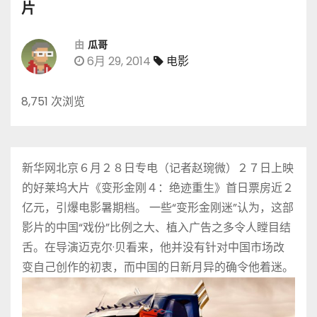
片
由
瓜哥
6月 29, 2014
电影
8,751 次浏览
新华网北京６月２８日专电（记者赵琬微）２７日上映
的好莱坞大片《变形金刚４：绝迹重生》首日票房近２
亿元，引爆电影暑期档。 一些“变形金刚迷”认为，这部
影片的中国“戏份”比例之大、植入广告之多令人瞠目结
舌。在导演迈克尔·贝看来，他并没有针对中国市场改
变自己创作的初衷，而中国的日新月异的确令他着迷。