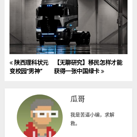
陕西理科状元
【无聊研究】移民怎样才能
文
变校园“男神”
获得一张中国绿卡
章
导
瓜哥
航
我是苦逼小编，求解
救。