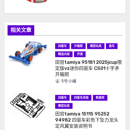
相关文章
四驱车
开箱照
模型玩具
盒车
精选内容
评测
田宫tamiya 95181 2025jcup限
定版vz迷你四驱车 CS01十字矛
开箱照
5号小编
四驱车
四驱车改装
数据库
模型玩具
田宫tamiya 15115 95252
94982 四驱车彩色下坠力龙头
定风翼安装说明书