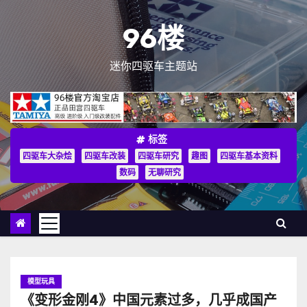
跳
至
96楼
内
容
迷你四驱车主题站
标签
四驱车大杂烩
四驱车改装
四驱车研究
趣图
四驱车基本资料
数码
无聊研究
模型玩具
《变形金刚4》中国元素过多，几乎成国产