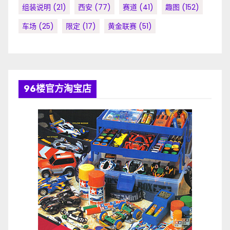
组装说明
(21)
西安
(77)
赛道
(41)
趣图
(152)
车场
(25)
限定
(17)
黄金联赛
(51)
96楼官方淘宝店