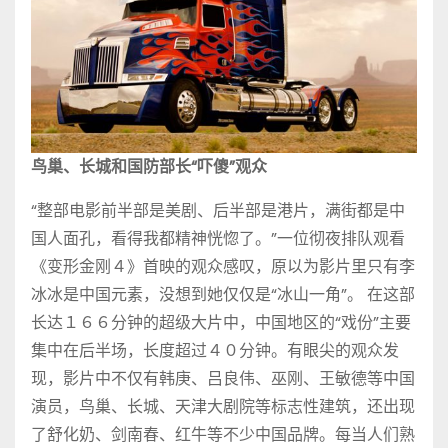
鸟巢、长城和国防部长“吓傻”观众
“整部电影前半部是美剧、后半部是港片，满街都是中
国人面孔，看得我都精神恍惚了。”一位彻夜排队观看
《变形金刚４》首映的观众感叹，原以为影片里只有李
冰冰是中国元素，没想到她仅仅是“冰山一角”。 在这部
长达１６６分钟的超级大片中，中国地区的“戏份”主要
集中在后半场，长度超过４０分钟。有眼尖的观众发
现，影片中不仅有韩庚、吕良伟、巫刚、王敏德等中国
演员，鸟巢、长城、天津大剧院等标志性建筑，还出现
了舒化奶、剑南春、红牛等不少中国品牌。每当人们熟