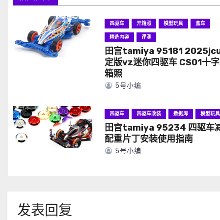
四驱车
开箱照
模型玩具
盒车
精选内容
评测
田宫tamiya 95181 2025jc
定版vz迷你四驱车 CS01十字
箱照
5号小编
四驱车
四驱车改装
数据库
模型玩
田宫tamiya 95234 四驱车
配重片丁安装使用指南
5号小编
发表回复