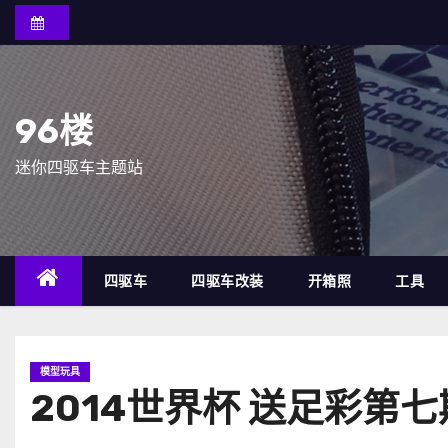
跳
至
内
容
96楼
迷你四驱车主题站
四驱车
四驱车改装
开箱照
工具
模型玩具
2014世界杯 送足彩第七