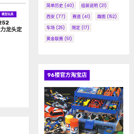
简单历史
(40)
组装说明
(21)
模型玩具
西安
(77)
赛道
(41)
趣图
(152)
252
车场
(25)
限定
(17)
坠力龙头定
黄金联赛
(51)
96楼官方淘宝店