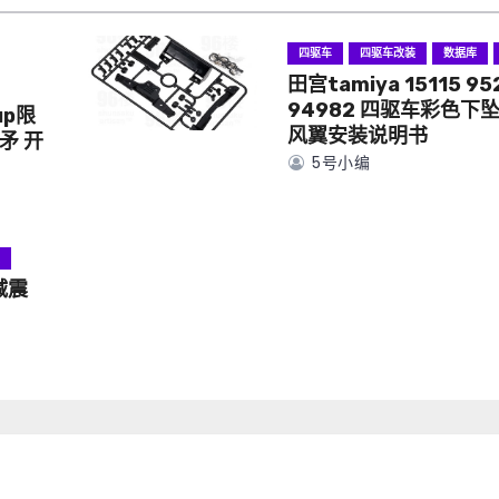
四驱车
四驱车改装
数据库
田宫tamiya 15115 95
94982 四驱车彩色下
up限
风翼安装说明书
矛 开
5号小编
具
减震