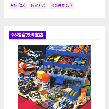
车场
(25)
限定
(17)
黄金联赛
(51)
96楼官方淘宝店