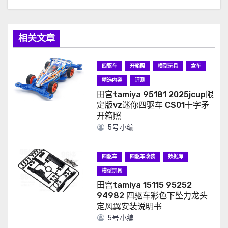
相关文章
四驱车
开箱照
模型玩具
盒车
精选内容
评测
田宫tamiya 95181 2025jcup限
定版vz迷你四驱车 CS01十字矛
开箱照
5号小编
四驱车
四驱车改装
数据库
模型玩具
田宫tamiya 15115 95252
94982 四驱车彩色下坠力龙头
定风翼安装说明书
5号小编