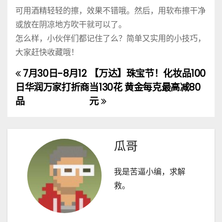
可用酒精轻轻的擦，效果不错哦。然后，用软布擦干净
或放在阴凉地方吹干就可以了。
怎么样，小伙伴们都记住了么？简单又实用的小技巧，
大家赶快收藏哦！
7月30日-8月12
【万达】珠宝节！化妆品100
文
日华润万家打折商
当130花 黄金每克最高减80
章
品
元
导
航
瓜哥
我是苦逼小编，求解
救。