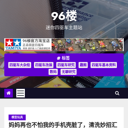
跳
至
96楼
内
容
迷你四驱车主题站
标签
四驱车大杂烩
四驱车改装
四驱车研究
趣图
四驱车基本资料
数码
无聊研究
模型玩具
妈妈再也不怕我的手机壳脏了，清洗妙招汇