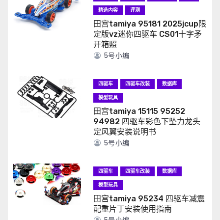
精选内容
评测
田宫tamiya 95181 2025jcup限
定版vz迷你四驱车 CS01十字矛
开箱照
5号小编
四驱车
四驱车改装
数据库
模型玩具
田宫tamiya 15115 95252
94982 四驱车彩色下坠力龙头
定风翼安装说明书
5号小编
四驱车
四驱车改装
数据库
模型玩具
田宫tamiya 95234 四驱车减震
配重片丁安装使用指南