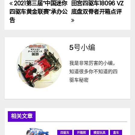
2021第三届“中国迷你
田宫四驱车18096 VZ
文
四驱车黄金联赛”承办公
底盘双脊者开箱点评
章
告
导
航
5号小编
我是非常厉害的小编，
知道很多你不知道的四
驱车秘密
相关文章
四驱车
开箱照
模型玩具
盒车