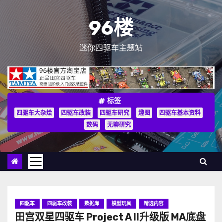
跳
至
96楼
内
容
迷你四驱车主题站
标签
四驱车大杂烩
四驱车改装
四驱车研究
趣图
四驱车基本资料
数码
无聊研究
四驱车
四驱车改装
数据库
模型玩具
精选内容
田宫双星四驱车 Project A II升级版 MA底盘