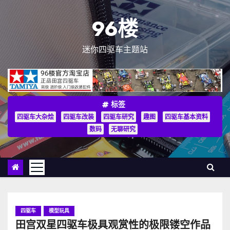
跳
至
96楼
内
容
迷你四驱车主题站
标签
四驱车大杂烩
四驱车改装
四驱车研究
趣图
四驱车基本资料
数码
无聊研究
四驱车
模型玩具
田宫双星四驱车极具观赏性的极限镂空作品