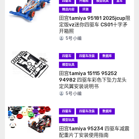
四驱车
开箱照
模型玩具
盒车
精选内容
评测
田宫tamiya 95181 2025jcup限
定版vz迷你四驱车 CS01十字矛
开箱照
5号小编
四驱车
四驱车改装
数据库
模型玩具
田宫tamiya 15115 95252
94982 四驱车彩色下坠力龙头
定风翼安装说明书
5号小编
四驱车
四驱车改装
数据库
模型玩具
田宫tamiya 95234 四驱车减震
配重片丁安装使用指南