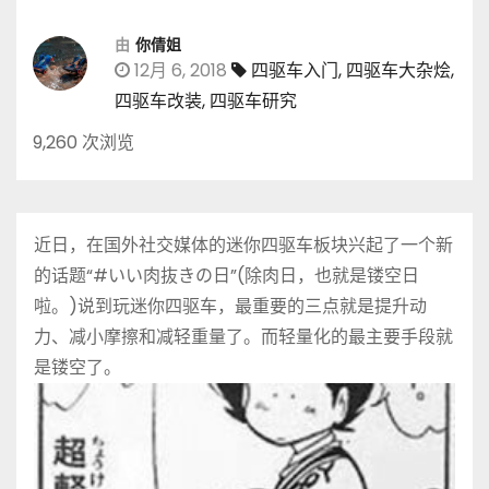
由
你倩姐
12月 6, 2018
四驱车入门
,
四驱车大杂烩
,
四驱车改装
,
四驱车研究
9,260 次浏览
近日，在国外社交媒体的迷你四驱车板块兴起了一个新
的话题“#いい肉抜きの日”(除肉日，也就是镂空日
啦。)说到玩迷你四驱车，最重要的三点就是提升动
力、减小摩擦和减轻重量了。而轻量化的最主要手段就
是镂空了。