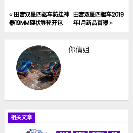
田宫双星四驱车防挂神
田宫双星四驱车2019
文
器19MM碗状导轮开包
年1月新品首曝
章
导
你倩姐
航
相关文章