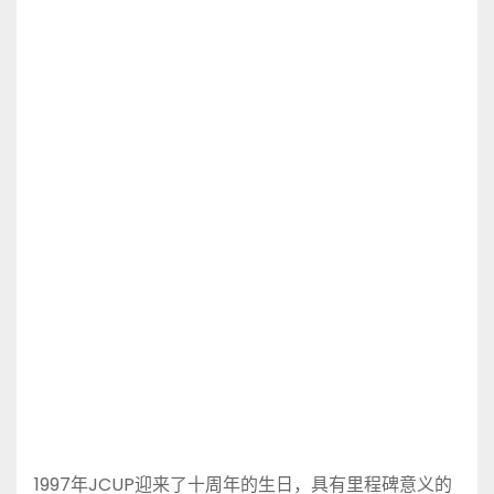
1997年JCUP迎来了十周年的生日，具有里程碑意义的