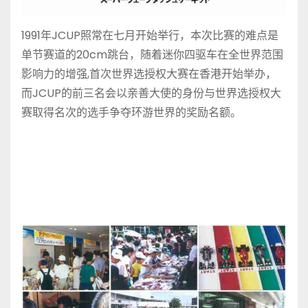
1991年JCUP照常在七月开始举行，本次比赛的难点是
单节赛道的20cm跳台，随着迷你四驱车在全世界范围
影响力的增强,首次世界选授权大赛在香港开始举办，
而JCUP的前三名会以亲善大使的身份与世界选授权大
赛取得名次的选手争夺环游世界的奖励名额。