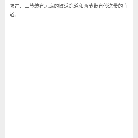
装置、三节装有风扇的隧道跑道和两节带有传送带的直
道。