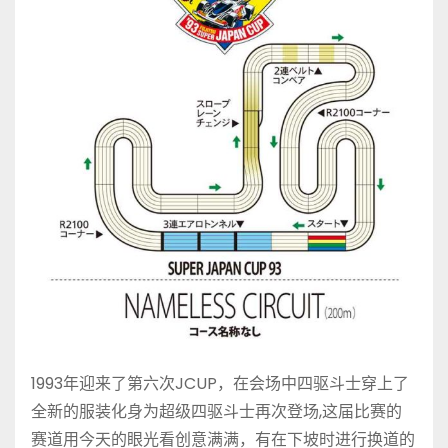
1993年迎来了第六次JCUP，在会场中四驱斗士穿上了
全新的服装化身为超级四驱斗士再次登场,这届比赛的
赛道用今天的眼光看创意满满，有在下坡时进行换道的