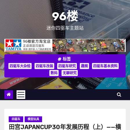
跳
至
96楼
内
容
迷你四驱车主题站
标签
四驱车大杂烩
四驱车改装
四驱车研究
趣图
四驱车基本资料
数码
无聊研究
四驱车
模型玩具
田宫JAPANCUP30年发展历程（上）——横