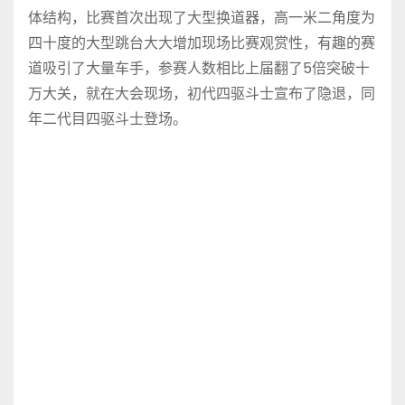
体结构，比赛首次出现了大型换道器，高一米二角度为
四十度的大型跳台大大增加现场比赛观赏性，有趣的赛
道吸引了大量车手，参赛人数相比上届翻了5倍突破十
万大关，就在大会现场，初代四驱斗士宣布了隐退，同
年二代目四驱斗士登场。