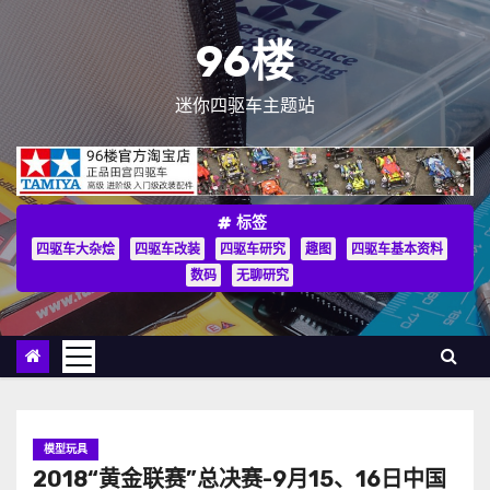
跳
至
96楼
内
容
迷你四驱车主题站
标签
四驱车大杂烩
四驱车改装
四驱车研究
趣图
四驱车基本资料
数码
无聊研究
模型玩具
2018“黄金联赛”总决赛-9月15、16日中国