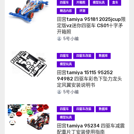
四驱车
开箱照
模型玩具
盒车
精选内容
评测
田宫tamiya 95181 2025jcup限
定版vz迷你四驱车 CS01十字矛
开箱照
5号小编
四驱车
四驱车改装
数据库
模型玩具
田宫tamiya 15115 95252
94982 四驱车彩色下坠力龙头
定风翼安装说明书
5号小编
四驱车
四驱车改装
数据库
模型玩具
田宫tamiya 95234 四驱车减震
配重片丁安装使用指南