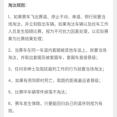
淘汰规则：
1、如果赛车飞出赛道、停止不动、串道、倒行就要当
场淘汰，并立刻取出车辆。如果淘汰车辆以及捡车工作
人员发生阻碍比赛，视为不可抗力因素处理，以实际赛
果为比赛结果处理；
2、当赛车在同一车道内套圈被其他车追上，就要当场
淘汰，并取出套圈及被套圈车，套圈车直接晋级；
3、任何非绅士及阻扰裁判工作的行为就要当场淘汰；
4、如果有用到即时死亡，取跑的距离最远者晋级；
5、比赛中车辆零件掉落不淘汰；
6、赛车发生弹跳，只要能回归自己的道序则视为有
效。