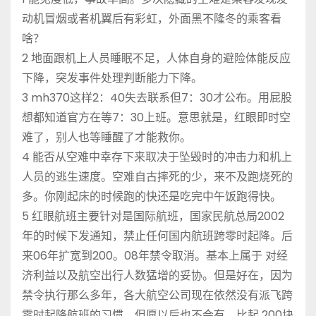
动机冒烟或者机翼后有彩虹，外面黑不隆冬的乘客看
啥？
2 地面跟机上人员睡眠不足，人体自身的避险体能反应
下降，突发事件处理判断能力下降。
3 mh370这样2：40失去联系但7：30才公布。用屁股
想都知道官方在等7：30上班。意思就是，红眼即时空
难了，别人也等睡醒了才能救你。
4 能否从空难中幸存下来取决于坠毁时的冲击力和机上
人员的逃生速度。空难自古摔死的少，来不及跑烧死的
多。你刚起床的时候跑的快还是吃完中午饭跑得快。
5 红眼航班主要针对是国际航班，国家民航总局2002
年的时候下发通知，禁止任何国内航班跨零时起降。后
来06年扩宽到200。08年禁令取消。基本上属于 对经
济利益以及航空出行人数猛增的妥协。但是好在，因为
禁令执行那么多年，各大航空公司现在依然没有派飞跨
零时起降航班的习惯。但愿以后也不会有。比起 200块