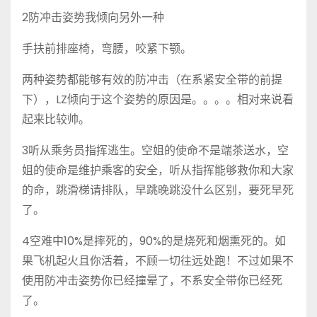
2防冲击姿势我倾向另外一种
手扶前排座椅，弯腰，咬紧下颚。
两种姿势都能够有效的防冲击（在系紧安全带的前提
下），LZ倾向于这个姿势的原因是。。。。相对来说看
起来比较帅。
3听从乘务员指挥逃生。空姐的使命不是端茶送水，空
姐的使命是维护乘客的安全，听从指挥能够救你和大家
的命，跳滑梯请排队，早跳晚跳没什么区别，要死早死
了。
4空难中10%是摔死的，90%的是烧死和烟熏死的。如
果飞机起火且你活着，不顾一切往远处跑！不过如果不
使用防冲击姿势你已经撞晕了，不系安全带你已经死
了。