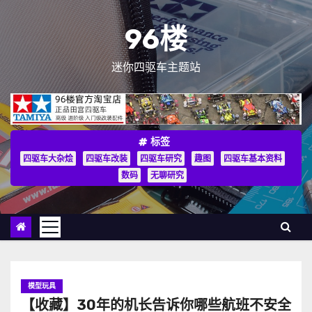
跳
至
96楼
内
容
迷你四驱车主题站
标签
四驱车大杂烩
四驱车改装
四驱车研究
趣图
四驱车基本资料
数码
无聊研究
模型玩具
【收藏】30年的机长告诉你哪些航班不安全