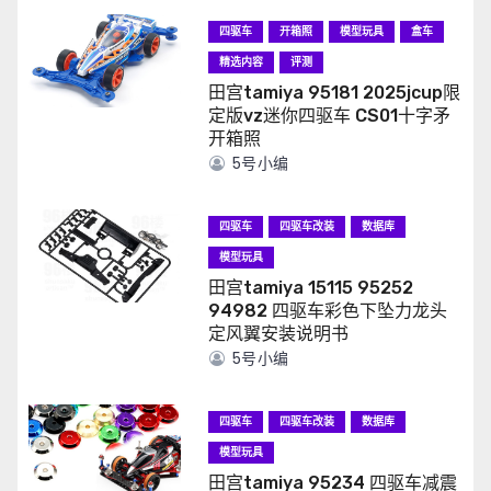
四驱车
开箱照
模型玩具
盒车
精选内容
评测
田宫tamiya 95181 2025jcup限
定版vz迷你四驱车 CS01十字矛
开箱照
5号小编
四驱车
四驱车改装
数据库
模型玩具
田宫tamiya 15115 95252
94982 四驱车彩色下坠力龙头
定风翼安装说明书
5号小编
四驱车
四驱车改装
数据库
模型玩具
田宫tamiya 95234 四驱车减震