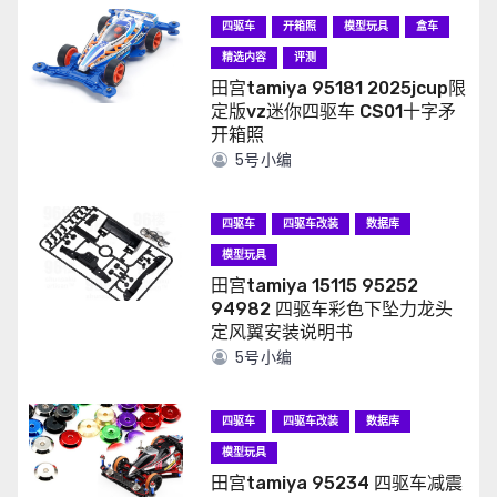
四驱车
开箱照
模型玩具
盒车
精选内容
评测
田宫tamiya 95181 2025jcup限
定版vz迷你四驱车 CS01十字矛
开箱照
5号小编
四驱车
四驱车改装
数据库
模型玩具
田宫tamiya 15115 95252
94982 四驱车彩色下坠力龙头
定风翼安装说明书
5号小编
四驱车
四驱车改装
数据库
模型玩具
田宫tamiya 95234 四驱车减震