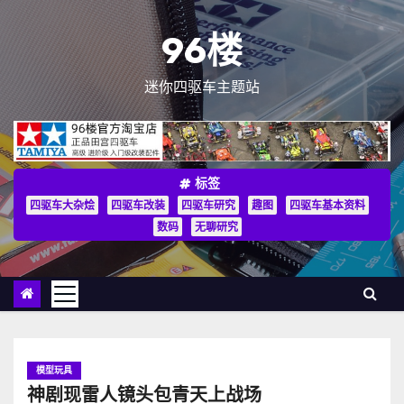
跳
至
96楼
内
容
迷你四驱车主题站
标签
四驱车大杂烩
四驱车改装
四驱车研究
趣图
四驱车基本资料
数码
无聊研究
模型玩具
神剧现雷人镜头包青天上战场