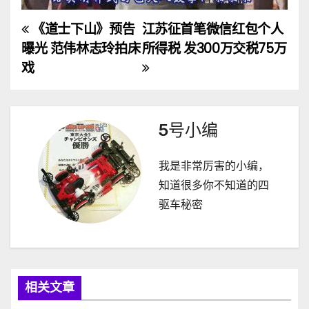
《道士下山》预告
江苏征首笔微信红包个人
文
曝光 范伟林志玲拍床
所得税 发300万交税75万
章
戏
导
航
5号小编
我是非常厉害的小编，
知道很多你不知道的四
驱车秘密
相关文章