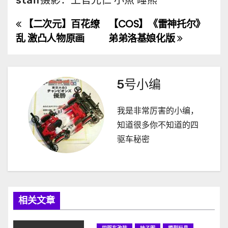
【二次元】百花缭
【COS】《雷神托尔》
文
乱 激凸人物原画
弟弟洛基娘化版
章
导
5号小编
航
我是非常厉害的小编，
知道很多你不知道的四
驱车秘密
相关文章