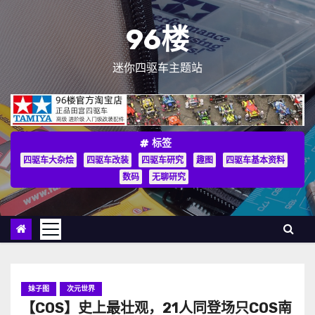
跳
至
96楼
内
容
迷你四驱车主题站
标签
四驱车大杂烩
四驱车改装
四驱车研究
趣图
四驱车基本资料
数码
无聊研究
妹子图
次元世界
【COS】史上最壮观，21人同登场只COS南